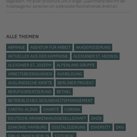
begeistern. Mit einer Broschüre und in enger Zusammenarbeit mit der
Arbeitsagentur sprechen wir potenzielle Rückkehrende direkt an.
ALLE THEMEN
ABFRAGE
AGENTUR FÜR ARBEIT
AKADEMISIERUNG
AKTUELLES AUS DER KAMPAGNE
ALEXIANER ST. HEDWIG
ALEXIANER ST. JOSEPH
ALPENLAND GRUPPE
ARBEITSBEDINGUNGEN
AUSBILDUNG
AUSLÄNDISCHE KRÄFTE
BERLINER PROJEKT
BERUFSORIENTIERUNG
BETHEL
BETRIEBLICHES GESUNDHEITSMANAGEMENT
CARITAS-KLINIK
CHARITÉ
CORONA
DEUTSCHE KRANKENHAUSGESELLSCHAFT
DHZB
DIAKONIE HAMBURG
DIGITALISIERUNG
DIVERSITY
DKG
DRK KLINIKEN BERLIN
EDITORIAL