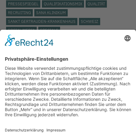
PRESSESPIEGEL
QUALIFIKATIONSMIX
QUALITÄT
RECRUITING
SANA KLINIKUM
SANKT GERTRAUDEN-KRANKENHAUS
SCHWEIZ
SOCIAL MEDIA
SPECIALS
STÄDTISCHES KLINIKUM LÜNEBURG
ST. JOSEPH KRANKENHAUS
TARIFVERTRAG
TOP THEMA
UKB
UKRAINE
VERANSTALTUNG
VERBAND DER ERSATZKASSEN
VEREINBARKEIT
VIDEO
VIELFALT
VIVANTES
WEITERBILDUNG
WERTSCHÄTZUNG
WIEDEREINSTIEG
WISSENSCHAFT
WISSENSWERT
ZEITARBEIT