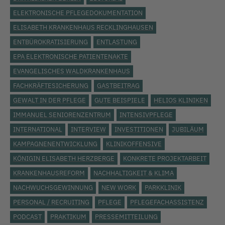
ELEKTRONISCHE PFLEGEDOKUMENTATION
ELISABETH KRANKENHAUS RECKLINGHAUSEN
ENTBÜROKRATISIERUNG
ENTLASTUNG
EPA ELEKTRONISCHE PATIENTENAKTE
EVANGELISCHES WALDKRANKENHAUS
FACHKRÄFTESICHERUNG
GASTBEITRAG
GEWALT IN DER PFLEGE
GUTE BEISPIELE
HELIOS KLINIKEN
IMMANUEL SENIORENZENTRUM
INTENSIVPFLEGE
INTERNATIONAL
INTERVIEW
INVESTITIONEN
JUBILÄUM
KAMPAGNENENTWICKLUNG
KLINIKOFFENSIVE
KÖNIGIN ELISABETH HERZBERGE
KONKRETE PROJEKTARBEIT
KRANKENHAUSREFORM
NACHHALTIGKEIT & KLIMA
NACHWUCHSGEWINNUNG
NEW WORK
PARKKLINIK
PERSONAL / RECRUITING
PFLEGE
PFLEGEFACHASSISTENZ
PODCAST
PRAKTIKUM
PRESSEMITTEILUNG