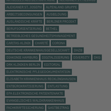
ALEXIANER ST. JOSEPH
ALPENLAND GRUPPE
ARBEITSBEDINGUNGEN
AUSBILDUNG
AUSLÄNDISCHE KRÄFTE
BERLINER PROJEKT
BERUFSORIENTIERUNG
BETHEL
BETRIEBLICHES GESUNDHEITSMANAGEMENT
CARITAS-KLINIK
CHARITÉ
CORONA
DEUTSCHE KRANKENHAUSGESELLSCHAFT
DHZB
DIAKONIE HAMBURG
DIGITALISIERUNG
DIVERSITY
DKG
DRK KLINIKEN BERLIN
EDITORIAL
ELEKTRONISCHE PFLEGEDOKUMENTATION
ELISABETH KRANKENHAUS RECKLINGHAUSEN
ENTBÜROKRATISIERUNG
ENTLASTUNG
EPA ELEKTRONISCHE PATIENTENAKTE
EVANGELISCHES WALDKRANKENHAUS
FACHKRÄFTESICHERUNG
GASTBEITRAG