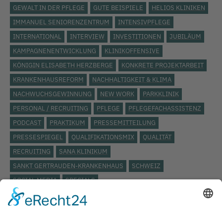
GEWALT IN DER PFLEGE
GUTE BEISPIELE
HELIOS KLINIKEN
IMMANUEL SENIORENZENTRUM
INTENSIVPFLEGE
INTERNATIONAL
INTERVIEW
INVESTITIONEN
JUBILÄUM
KAMPAGNENENTWICKLUNG
KLINIKOFFENSIVE
KÖNIGIN ELISABETH HERZBERGE
KONKRETE PROJEKTARBEIT
KRANKENHAUSREFORM
NACHHALTIGKEIT & KLIMA
NACHWUCHSGEWINNUNG
NEW WORK
PARKKLINIK
PERSONAL / RECRUITING
PFLEGE
PFLEGEFACHASSISTENZ
PODCAST
PRAKTIKUM
PRESSEMITTEILUNG
PRESSESPIEGEL
QUALIFIKATIONSMIX
QUALITÄT
RECRUITING
SANA KLINIKUM
SANKT GERTRAUDEN-KRANKENHAUS
SCHWEIZ
SOCIAL MEDIA
SPECIALS
STÄDTISCHES KLINIKUM LÜNEBURG
ST. JOSEPH KRANKENHAUS
TARIFVERTRAG
TOP THEMA