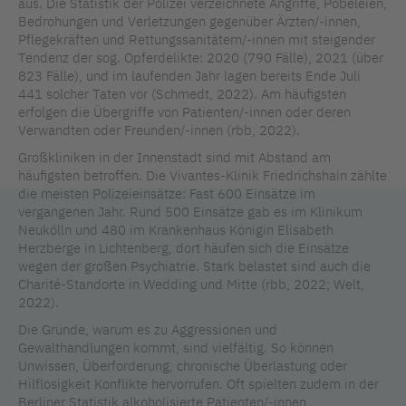
aus. Die Statistik der Polizei verzeichnete Angriffe, Pöbeleien,
Bedrohungen und Verletzungen gegenüber Ärzten/-innen,
Pflegekräften und Rettungssanitätern/-innen mit steigender
Tendenz der sog. Opferdelikte: 2020 (790 Fälle), 2021 (über
823 Fälle), und im laufenden Jahr lagen bereits Ende Juli
441 solcher Taten vor (Schmedt, 2022). Am häufigsten
erfolgen die Übergriffe von Patienten/-innen oder deren
Verwandten oder Freunden/-innen (rbb, 2022).
Großkliniken in der Innenstadt sind mit Abstand am
häufigsten betroffen. Die Vivantes-Klinik Friedrichshain zählte
die meisten Polizeieinsätze: Fast 600 Einsätze im
vergangenen Jahr. Rund 500 Einsätze gab es im Klinikum
Neukölln und 480 im Krankenhaus Königin Elisabeth
Herzberge in Lichtenberg, dort häufen sich die Einsätze
wegen der großen Psychiatrie. Stark belastet sind auch die
Charité-Standorte in Wedding und Mitte (rbb, 2022; Welt,
2022).
Die Gründe, warum es zu Aggressionen und
Gewalthandlungen kommt, sind vielfältig. So können
Unwissen, Überforderung, chronische Überlastung oder
Hilflosigkeit Konflikte hervorrufen. Oft spielten zudem in der
Berliner Statistik alkoholisierte Patienten/-innen,