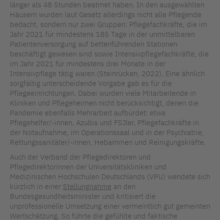
länger als 48 Stunden beatmet haben. In den ausgewählten
Häusern wurden laut Gesetz allerdings nicht alle Pflegende
bedacht, sondern nur zwei Gruppen: Pflegefachkräfte, die im
Jahr 2021 für mindestens 185 Tage in der unmittelbaren
Patientenversorgung auf bettenführenden Stationen
beschäftigt gewesen sind sowie Intensivpflegefachkräfte, die
im Jahr 2021 für mindestens drei Monate in der
Intensivpflege tätig waren (Steinrücken, 2022). Eine ähnlich
sorgfältig unterscheidende Vorgabe gab es für die
Pflegeeinrichtungen. Dabei wurden viele Mitarbeitende in
Kliniken und Pflegeheimen nicht berücksichtigt, denen die
Pandemie ebenfalls Mehrarbeit aufbürdet: etwa
Pflegehelfer/-innen, Azubis und FSJler, Pflegefachkräfte in
der Notaufnahme, im Operationssaal und in der Psychiatrie,
Rettungssanitäter/-innen, Hebammen und Reinigungskräfte.
Auch der Verband der Pflegedirektoren und
Pflegedirektorinnen der Universitätskliniken und
Medizinischen Hochschulen Deutschlands (VPU) wendete sich
kürzlich in einer
Stellungnahme
an den
Bundesgesundheitsminister und kritisiert die
unprofessionelle Umsetzung einer vermeintlich gut gemeinten
Wertschätzung. So führte die gefühlte und faktische