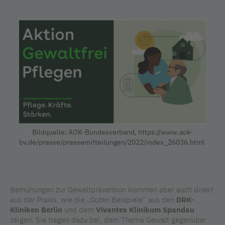
Bildquelle: AOK-Bundesverband, https://www.aok-
bv.de/presse/pressemitteilungen/2022/index_26036.html
Bemühungen zur Gewaltprävention kommen aber auch direkt
aus der Praxis, wie die „Guten Beispiele“ aus den
DRK-
Kliniken Berlin
und dem
Vivantes Klinikum Spandau
zeigen. Sie tragen dazu bei, dem Thema Gewalt gegenüber