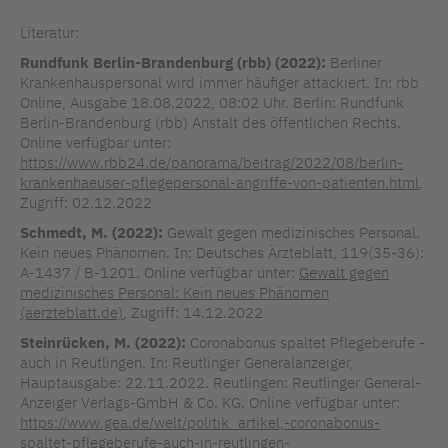
Literatur:
Rundfunk Berlin-Brandenburg (rbb) (2022):
Berliner
Krankenhauspersonal wird immer häufiger attackiert. In: rbb
Online, Ausgabe 18.08.2022, 08:02 Uhr. Berlin: Rundfunk
Berlin-Brandenburg (rbb) Anstalt des öffentlichen Rechts.
Online verfügbar unter:
https://www.rbb24.de/panorama/beitrag/2022/08/berlin-
krankenhaeuser-pflegepersonal-angriffe-von-patienten.html
,
Zugriff: 02.12.2022
Schmedt, M. (2022):
Gewalt gegen medizinisches Personal.
Kein neues Phänomen. In: Deutsches Ärzteblatt, 119(35-36):
A-1437 / B-1201. Online verfügbar unter:
Gewalt gegen
medizinisches Personal: Kein neues Phänomen
(aerzteblatt.de)
, Zugriff: 14.12.2022
Steinrücken, M. (2022):
Coronabonus spaltet Pflegeberufe -
auch in Reutlingen. In: Reutlinger Generalanzeiger,
Hauptausgabe: 22.11.2022.
Reutlingen: Reutlinger General-
Anzeiger Verlags-GmbH & Co. KG.
Online verfügbar unter:
https://www.gea.de/welt/politik_artikel,-coronabonus-
spaltet-pflegeberufe-auch-in-reutlingen-