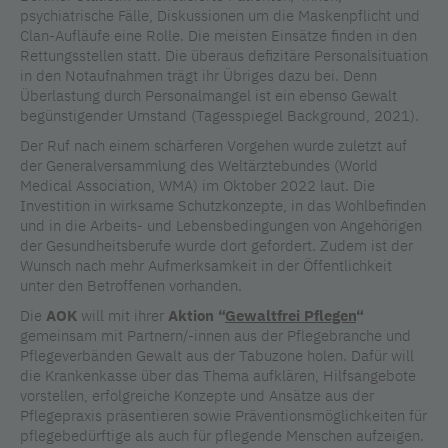
psychiatrische Fälle, Diskussionen um die Maskenpflicht und
Clan-Aufläufe eine Rolle. Die meisten Einsätze finden in den
Rettungsstellen statt. Die überaus defizitäre Personalsituation
in den Notaufnahmen trägt ihr Übriges dazu bei. Denn
Überlastung durch Personalmangel ist ein ebenso Gewalt
begünstigender Umstand (Tagesspiegel Background, 2021).
Der Ruf nach einem schärferen Vorgehen wurde zuletzt auf
der Generalversammlung des Weltärztebundes (World
Medical Association, WMA) im Oktober 2022 laut. Die
Investition in wirksame Schutzkonzepte, in das Wohlbefinden
und in die Arbeits- und Lebensbedingungen von Angehörigen
der Gesundheitsberufe wurde dort gefordert. Zudem ist der
Wunsch nach mehr Aufmerksamkeit in der Öffentlichkeit
unter den Betroffenen vorhanden.
Die
AOK
will mit ihrer
Aktion
“
Gewaltfrei Pflegen
“
gemeinsam mit Partnern/-innen aus der Pflegebranche und
Pflegeverbänden Gewalt aus der Tabuzone holen. Dafür will
die Krankenkasse über das Thema aufklären, Hilfsangebote
vorstellen, erfolgreiche Konzepte und Ansätze aus der
Pflegepraxis präsentieren sowie Präventionsmöglichkeiten für
pflegebedürftige als auch für pflegende Menschen aufzeigen.