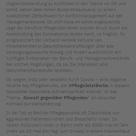
Ungleichbehandlung zu Konflikten in den Teams vor Ort und
somit, neben dem hohen Bürokratieaufwand, zu einem
zusätzlichen Zeitaufwand für Konfliktmanagement auf der
Managementebene. Ob sich diese eh schon angespannte
Lage der beruflich Pflegenden einen solchen Bruch durch die
Ausschüttung des Coronabonus leisten kann, ist fraglich. So
prognostiziert der Verband weitere Verluste von
Mitarbeitenden in Gesundheitseinrichtungen über alle
Versorgungsbereiche hinweg und fordert ausdrücklich ein
künftiges Einbeziehen der Berufs- und Managementverbände
bei solchen Regelungen, da sie die Interessen aller
Gesundheitsfachberufe vertreten.
Ob wegen, trotz oder verstärkt durch Corona – eine negative
Facette des Pflegeberufes, der
#PflegeJetztBerlin
in diesem
Newsletter besondere Aufmerksamkeit widmet, ist das
Thema „
Gewalt gegenüber Pflegenden
“ als absurder
Kontrast zur Wertschätzung.
In der Tat ist Berliner Pflegepersonal oft Zielscheibe von
aggressiven Patienten/-innen und Besuchern/-innen. So
rücken Polizisten/-innen in Berlin mehr als 8000-mal im Jahr
(mehr als 20-mal pro Tag) zum Einsatz in einem Krankenhaus