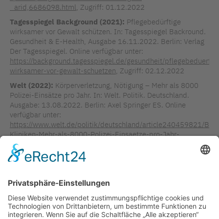
_arid,6686098.html
, Zugriff: 01.12.2022
Tagesspiegel Background (2021):
Pflegebedürftige
wirksamer vor Gewalt schützen. In: Tagesspiegel Backround.
Gesundheit & E-Health, Ausgabe 16.11.2022. Berlin: Verlag
Der Tagesspiegel. Online verfügbar unter:
https://background.tagesspiegel.de/gesundheit/pflegebeduerfti
wirksamer-vor-gewalt-schuetzen
, Zugriff: 02.12.2022
Welt (2022):
Körperverletzung, Nötigung – Mehr als 8000
Polizei-Einsätze pro Jahr. In: Welt. Politik. Deutschland.
Ausgabe: 13.08.2022. Berlin: Axel Springer ES. Online
verfügbar unter:
https://www.welt.de/politik/deutschland/article240459821/Berl
Kliniken-Mehr-als-8000-Polizei-Einsaetze-pro-Jahr-
Innenstadt-besonders-betroffen.html
, Zugriff: 02.12.2022
TAGS IN DIESEM ARTIKEL