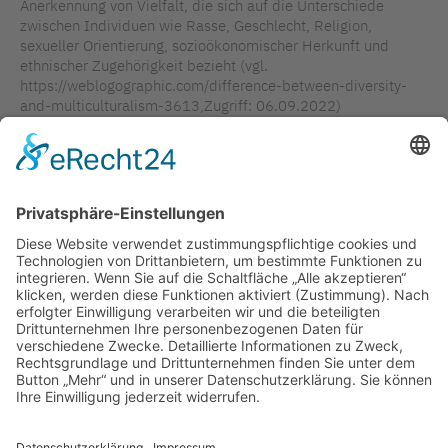
Anerkennung von Vielfalt, die sich auf die Unterschiede
zwischen Individuen wie Rasse, Geschlecht, Religion,
sexueller Orientierung, sozioökonomischer Herkunft und
ethnischer Zugehörigkeit bezieht (vgl.
https://weblogographic.com/difference-between-diversity-
and-multiculturalism-3613,Zugriff: 06.09.2022)
TAGS IN DIESEM ARTIKEL
FACHKRÄFTESICHERUNG
WERTSCHÄTZUNG
AKTUELLES AUS DER KAMPAGNE
KAMPAGNENENTWICKLUNG
KONKRETE PROJEKTARBEIT
VIELFALT
DIVERSITY
ZEITARBEIT