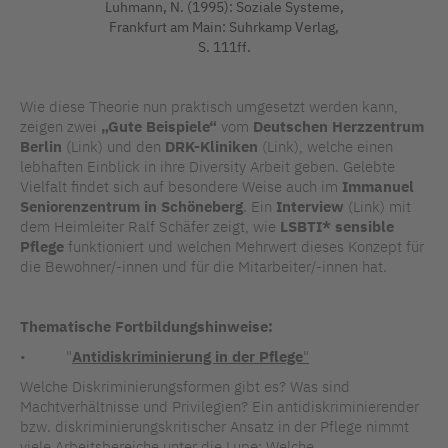
Luhmann, N. (1995): Soziale Systeme,
Frankfurt am Main: Suhrkamp Verlag,
S. 111ff.
Wie diese Theorie nun praktisch umgesetzt werden kann,
zeigen zwei
„Gute Beispiele“
vom
Deutschen Herzzentrum
Berlin
(Link) und den
DRK-Kliniken
(Link), welche einen
lebhaften Einblick in ihre Diversity Arbeit geben. Gelebte
Vielfalt findet sich auf besondere Weise auch im
Immanuel
Seniorenzentrum in Schöneberg
. Ein
Interview
(Link) mit
dem Heimleiter Ralf Schäfer zeigt, wie
LSBTI* sensible
Pflege
funktioniert und welchen Mehrwert dieses Konzept für
die Bewohner/-innen und für die Mitarbeiter/-innen hat.
Thematische Fortbildungshinweise:
• "
Antidiskriminierung in der Pflege
"
Welche Diskriminierungsformen gibt es? Was sind
Machtverhältnisse und Privilegien? Ein antidiskriminierender
bzw. diskriminierungskritischer Ansatz in der Pflege nimmt
viele Arbeitsbereiche unter die Lupe: Welche