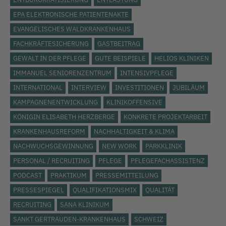
EPA ELEKTRONISCHE PATIENTENAKTE
EVANGELISCHES WALDKRANKENHAUS
FACHKRÄFTESICHERUNG
GASTBEITRAG
GEWALT IN DER PFLEGE
GUTE BEISPIELE
HELIOS KLINIKEN
IMMANUEL SENIORENZENTRUM
INTENSIVPFLEGE
INTERNATIONAL
INTERVIEW
INVESTITIONEN
JUBILÄUM
KAMPAGNENENTWICKLUNG
KLINIKOFFENSIVE
KÖNIGIN ELISABETH HERZBERGE
KONKRETE PROJEKTARBEIT
KRANKENHAUSREFORM
NACHHALTIGKEIT & KLIMA
NACHWUCHSGEWINNUNG
NEW WORK
PARKKLINIK
PERSONAL / RECRUITING
PFLEGE
PFLEGEFACHASSISTENZ
PODCAST
PRAKTIKUM
PRESSEMITTEILUNG
PRESSESPIEGEL
QUALIFIKATIONSMIX
QUALITÄT
RECRUITING
SANA KLINIKUM
SANKT GERTRAUDEN-KRANKENHAUS
SCHWEIZ