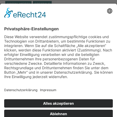
SOCIAL MEDIA
SPECIALS
STÄDTISCHES KLINIKUM LÜNEBURG
ST. JOSEPH KRANKENHAUS
TARIFVERTRAG
TOP THEMA
UKB
UKRAINE
VERANSTALTUNG
VERBAND DER ERSATZKASSEN
VEREINBARKEIT
VIDEO
VIELFALT
VIVANTES
WEITERBILDUNG
WERTSCHÄTZUNG
WIEDEREINSTIEG
WISSENSCHAFT
WISSENSWERT
ZEITARBEIT
LinkedIn
Impressum bkgev.de
Cookie-
|
|
|
Datenschutzbestimmungen bkgev.de
Einstellungen
pflege@bkgev.de
|