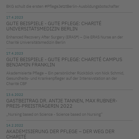
BKG schult die ersten #PflegeJetztBerlin-Ausbildungsbotschafter
17.4.2023
GUTE BEISPIELE - GUTE PFLEGE: CHARITÉ
UNIVERSITÄTSMEDIZIN BERLIN
Enhanced Recovery After Surgery (ERAS®) – Die ERAS Nurse an der
Charité Universitätsmedizin Berlin
17.4.2023
GUTE BEISPIELE - GUTE PFLEGE: CHARITÉ CAMPUS
BENJAMIN FRANKLIN
Akademisierte Pflege – Ein persönlicher Rückblick von Nick Schmid,
Gesundheits- und Krankenpfleger auf der Intensivstation an der
Charité CBF
13.6.2022
GASTBEITRAG DR. ANTJE TANNEN, MAX RUBNER-
PREIS-PREISTRÄGERIN 2022
„Nursing based on Science - Science based on Nursing“
14.2.2022
AKADEMISIERUNG DER PFLEGE – DER WEG DER
CHARITÉ