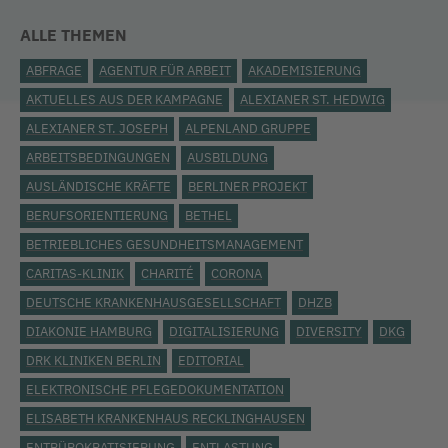
ALLE THEMEN
ABFRAGE
AGENTUR FÜR ARBEIT
AKADEMISIERUNG
AKTUELLES AUS DER KAMPAGNE
ALEXIANER ST. HEDWIG
ALEXIANER ST. JOSEPH
ALPENLAND GRUPPE
ARBEITSBEDINGUNGEN
AUSBILDUNG
AUSLÄNDISCHE KRÄFTE
BERLINER PROJEKT
BERUFSORIENTIERUNG
BETHEL
BETRIEBLICHES GESUNDHEITSMANAGEMENT
CARITAS-KLINIK
CHARITÉ
CORONA
DEUTSCHE KRANKENHAUSGESELLSCHAFT
DHZB
DIAKONIE HAMBURG
DIGITALISIERUNG
DIVERSITY
DKG
DRK KLINIKEN BERLIN
EDITORIAL
ELEKTRONISCHE PFLEGEDOKUMENTATION
ELISABETH KRANKENHAUS RECKLINGHAUSEN
ENTBÜROKRATISIERUNG
ENTLASTUNG