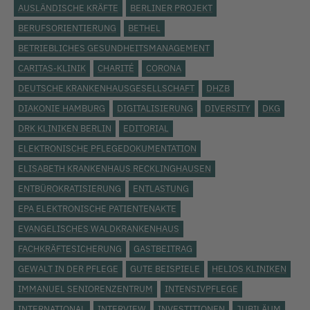
AUSLÄNDISCHE KRÄFTE
BERLINER PROJEKT
BERUFSORIENTIERUNG
BETHEL
BETRIEBLICHES GESUNDHEITSMANAGEMENT
CARITAS-KLINIK
CHARITÉ
CORONA
DEUTSCHE KRANKENHAUSGESELLSCHAFT
DHZB
DIAKONIE HAMBURG
DIGITALISIERUNG
DIVERSITY
DKG
DRK KLINIKEN BERLIN
EDITORIAL
ELEKTRONISCHE PFLEGEDOKUMENTATION
ELISABETH KRANKENHAUS RECKLINGHAUSEN
ENTBÜROKRATISIERUNG
ENTLASTUNG
EPA ELEKTRONISCHE PATIENTENAKTE
EVANGELISCHES WALDKRANKENHAUS
FACHKRÄFTESICHERUNG
GASTBEITRAG
GEWALT IN DER PFLEGE
GUTE BEISPIELE
HELIOS KLINIKEN
IMMANUEL SENIORENZENTRUM
INTENSIVPFLEGE
INTERNATIONAL
INTERVIEW
INVESTITIONEN
JUBILÄUM