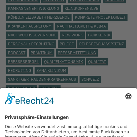
KAMPAGNENENTWICKLUNG
KLINIKOFFENSIVE
KÖNIGIN ELISABETH HERZBERGE
KONKRETE PROJEKTARBEIT
KRANKENHAUSREFORM
NACHHALTIGKEIT & KLIMA
NACHWUCHSGEWINNUNG
NEW WORK
PARKKLINIK
PERSONAL / RECRUITING
PFLEGE
PFLEGEFACHASSISTENZ
PODCAST
PRAKTIKUM
PRESSEMITTEILUNG
PRESSESPIEGEL
QUALIFIKATIONSMIX
QUALITÄT
RECRUITING
SANA KLINIKUM
SANKT GERTRAUDEN-KRANKENHAUS
SCHWEIZ
SOCIAL MEDIA
SPECIALS
STÄDTISCHES KLINIKUM LÜNEBURG
ST. JOSEPH KRANKENHAUS
TARIFVERTRAG
TOP THEMA
UKB
UKRAINE
VERANSTALTUNG
VERBAND DER ERSATZKASSEN
VEREINBARKEIT
VIDEO
VIELFALT
VIVANTES
WEITERBILDUNG
WERTSCHÄTZUNG