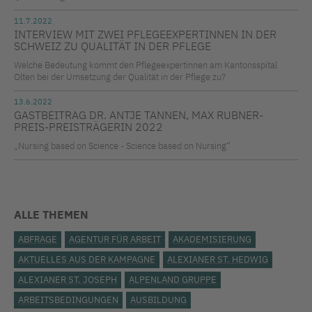
11.7.2022
INTERVIEW MIT ZWEI PFLEGEEXPERTINNEN IN DER
SCHWEIZ ZU QUALITÄT IN DER PFLEGE
Welche Bedeutung kommt den Pflegeexpertinnen am Kantonsspital
Olten bei der Umsetzung der Qualität in der Pflege zu?
13.6.2022
GASTBEITRAG DR. ANTJE TANNEN, MAX RUBNER-
PREIS-PREISTRÄGERIN 2022
„Nursing based on Science - Science based on Nursing“
ALLE THEMEN
ABFRAGE
AGENTUR FÜR ARBEIT
AKADEMISIERUNG
AKTUELLES AUS DER KAMPAGNE
ALEXIANER ST. HEDWIG
ALEXIANER ST. JOSEPH
ALPENLAND GRUPPE
ARBEITSBEDINGUNGEN
AUSBILDUNG