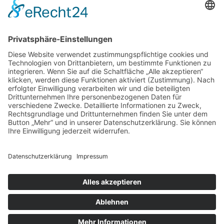
STÄDTISCHES KLINIKUM LÜNEBURG
ST. JOSEPH KRANKENHAUS
TARIFVERTRAG
TOP THEMA
UKB
UKRAINE
VERANSTALTUNG
VERBAND DER ERSATZKASSEN
VEREINBARKEIT
VIDEO
VIELFALT
VIVANTES
WEITERBILDUNG
WERTSCHÄTZUNG
WIEDEREINSTIEG
WISSENSCHAFT
WISSENSWERT
ZEITARBEIT
LinkedIn
Impressum bkgev.de
Cookie-
|
|
|
Datenschutzbestimmungen bkgev.de
Einstellungen
pflege@bkgev.de
|