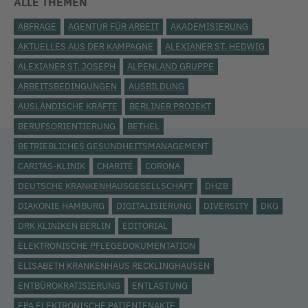
ALLE THEMEN
ABFRAGE
AGENTUR FÜR ARBEIT
AKADEMISIERUNG
AKTUELLES AUS DER KAMPAGNE
ALEXIANER ST. HEDWIG
ALEXIANER ST. JOSEPH
ALPENLAND GRUPPE
ARBEITSBEDINGUNGEN
AUSBILDUNG
AUSLÄNDISCHE KRÄFTE
BERLINER PROJEKT
BERUFSORIENTIERUNG
BETHEL
BETRIEBLICHES GESUNDHEITSMANAGEMENT
CARITAS-KLINIK
CHARITÉ
CORONA
DEUTSCHE KRANKENHAUSGESELLSCHAFT
DHZB
DIAKONIE HAMBURG
DIGITALISIERUNG
DIVERSITY
DKG
DRK KLINIKEN BERLIN
EDITORIAL
ELEKTRONISCHE PFLEGEDOKUMENTATION
ELISABETH KRANKENHAUS RECKLINGHAUSEN
ENTBÜROKRATISIERUNG
ENTLASTUNG
EPA ELEKTRONISCHE PATIENTENAKTE