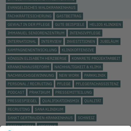
EVANGELISCHES WALDKRANKENHAUS
FACHKRÄFTESICHERUNG
GASTBEITRAG
GEWALT IN DER PFLEGE
GUTE BEISPIELE
HELIOS KLINIKEN
IMMANUEL SENIORENZENTRUM
INTENSIVPFLEGE
INTERNATIONAL
INTERVIEW
INVESTITIONEN
JUBILÄUM
KAMPAGNENENTWICKLUNG
KLINIKOFFENSIVE
KÖNIGIN ELISABETH HERZBERGE
KONKRETE PROJEKTARBEIT
KRANKENHAUSREFORM
NACHHALTIGKEIT & KLIMA
NACHWUCHSGEWINNUNG
NEW WORK
PARKKLINIK
PERSONAL / RECRUITING
PFLEGE
PFLEGEFACHASSISTENZ
PODCAST
PRAKTIKUM
PRESSEMITTEILUNG
PRESSESPIEGEL
QUALIFIKATIONSMIX
QUALITÄT
RECRUITING
SANA KLINIKUM
SANKT GERTRAUDEN-KRANKENHAUS
SCHWEIZ
SOCIAL MEDIA
SPECIALS