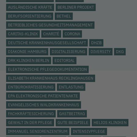
AUSLÄNDISCHE KRÄFTE
BERLINER PROJEKT
BERUFSORIENTIERUNG
BETHEL
BETRIEBLICHES GESUNDHEITSMANAGEMENT
CARITAS-KLINIK
CHARITÉ
CORONA
DEUTSCHE KRANKENHAUSGESELLSCHAFT
DHZB
DIAKONIE HAMBURG
DIGITALISIERUNG
DIVERSITY
DKG
DRK KLINIKEN BERLIN
EDITORIAL
ELEKTRONISCHE PFLEGEDOKUMENTATION
ELISABETH KRANKENHAUS RECKLINGHAUSEN
ENTBÜROKRATISIERUNG
ENTLASTUNG
EPA ELEKTRONISCHE PATIENTENAKTE
EVANGELISCHES WALDKRANKENHAUS
FACHKRÄFTESICHERUNG
GASTBEITRAG
GEWALT IN DER PFLEGE
GUTE BEISPIELE
HELIOS KLINIKEN
IMMANUEL SENIORENZENTRUM
INTENSIVPFLEGE