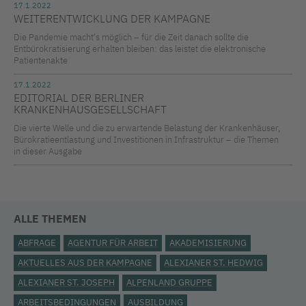
17.1.2022
WEITERENTWICKLUNG DER KAMPAGNE
Die Pandemie macht's möglich – für die Zeit danach sollte die
Entbürokratisierung erhalten bleiben: das leistet die elektronische
Patientenakte
17.1.2022
EDITORIAL DER BERLINER
KRANKENHAUSGESELLSCHAFT
Die vierte Welle und die zu erwartende Belastung der Krankenhäuser,
Bürokratieentlastung und Investitionen in Infrastruktur – die Themen
in dieser Ausgabe
ALLE THEMEN
ABFRAGE
AGENTUR FÜR ARBEIT
AKADEMISIERUNG
AKTUELLES AUS DER KAMPAGNE
ALEXIANER ST. HEDWIG
ALEXIANER ST. JOSEPH
ALPENLAND GRUPPE
ARBEITSBEDINGUNGEN
AUSBILDUNG