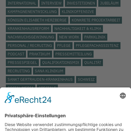
INTERNATIONAL
INTERVIEW
INVESTITIONEN
JUBILÄUM
KAMPAGNENENTWICKLUNG
KLINIKOFFENSIVE
KÖNIGIN ELISABETH HERZBERGE
KONKRETE PROJEKTARBEIT
KRANKENHAUSREFORM
NACHHALTIGKEIT & KLIMA
NACHWUCHSGEWINNUNG
NEW WORK
PARKKLINIK
PERSONAL / RECRUITING
PFLEGE
PFLEGEFACHASSISTENZ
PODCAST
PRAKTIKUM
PRESSEMITTEILUNG
PRESSESPIEGEL
QUALIFIKATIONSMIX
QUALITÄT
RECRUITING
SANA KLINIKUM
SANKT GERTRAUDEN-KRANKENHAUS
SCHWEIZ
SOCIAL MEDIA
SPECIALS
STÄDTISCHES KLINIKUM LÜNEBURG
ST. JOSEPH KRANKENHAUS
TARIFVERTRAG
TOP THEMA
UKB
UKRAINE
VERANSTALTUNG
VERBAND DER ERSATZKASSEN
VEREINBARKEIT
VIDEO
VIELFALT
VIVANTES
WEITERBILDUNG
WERTSCHÄTZUNG