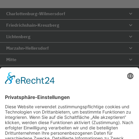
Charlottenburg-Wilmersdorf
Friedrichshain-Kreuzberg
Lichtenberg
Marzahn-Hellersdorf
Mitte
Neukölln
Pankow
Reinickendorf
Spandau
Steglitz-Zehlendorf
Tempelhof-Schöneberg