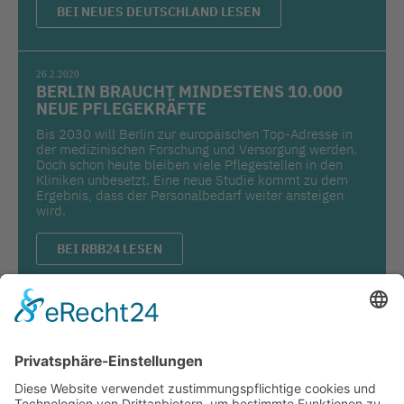
BEI NEUES DEUTSCHLAND LESEN
26.2.2020
BERLIN BRAUCHT MINDESTENS 10.000
NEUE PFLEGEKRÄFTE
Bis 2030 will Berlin zur europäischen Top-Adresse in
der medizinischen Forschung und Versorgung werden.
Doch schon heute bleiben viele Pflegestellen in den
Kliniken unbesetzt. Eine neue Studie kommt zu dem
Ergebnis, dass der Personalbedarf weiter ansteigen
wird.
BEI RBB24 LESEN
Pressesprecherin/ Referentin Öffentlichkeitsarbeit
Annika Seiffert
Tel: 030/330 996-16
Mobil: 0151/21229701