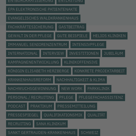
ENTBÜROKRATISIERUNG
ENTLASTUNG
EPA ELEKTRONISCHE PATIENTENAKTE
EVANGELISCHES WALDKRANKENHAUS
FACHKRÄFTESICHERUNG
GASTBEITRAG
GEWALT IN DER PFLEGE
GUTE BEISPIELE
HELIOS KLINIKEN
IMMANUEL SENIORENZENTRUM
INTENSIVPFLEGE
INTERNATIONAL
INTERVIEW
INVESTITIONEN
JUBILÄUM
KAMPAGNENENTWICKLUNG
KLINIKOFFENSIVE
KÖNIGIN ELISABETH HERZBERGE
KONKRETE PROJEKTARBEIT
KRANKENHAUSREFORM
NACHHALTIGKEIT & KLIMA
NACHWUCHSGEWINNUNG
NEW WORK
PARKKLINIK
PERSONAL / RECRUITING
PFLEGE
PFLEGEFACHASSISTENZ
PODCAST
PRAKTIKUM
PRESSEMITTEILUNG
PRESSESPIEGEL
QUALIFIKATIONSMIX
QUALITÄT
RECRUITING
SANA KLINIKUM
SANKT GERTRAUDEN-KRANKENHAUS
SCHWEIZ