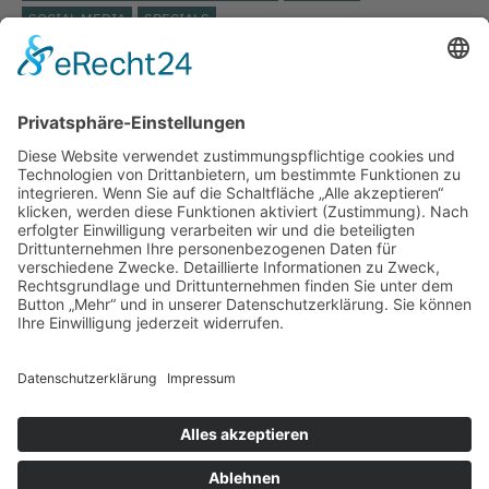
SOCIAL MEDIA
SPECIALS
STÄDTISCHES KLINIKUM LÜNEBURG
ST. JOSEPH KRANKENHAUS
TARIFVERTRAG
TOP THEMA
UKB
UKRAINE
VERANSTALTUNG
VERBAND DER ERSATZKASSEN
VEREINBARKEIT
VIDEO
VIELFALT
VIVANTES
WEITERBILDUNG
WERTSCHÄTZUNG
WIEDEREINSTIEG
WISSENSCHAFT
WISSENSWERT
ZEITARBEIT
LinkedIn
Impressum bkgev.de
Cookie-
|
|
|
Datenschutzbestimmungen bkgev.de
Einstellungen
pflege@bkgev.de
|