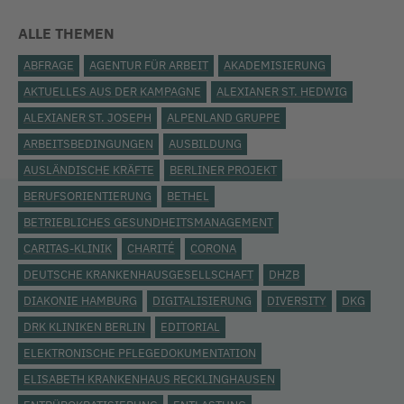
ALLE THEMEN
ABFRAGE
AGENTUR FÜR ARBEIT
AKADEMISIERUNG
AKTUELLES AUS DER KAMPAGNE
ALEXIANER ST. HEDWIG
ALEXIANER ST. JOSEPH
ALPENLAND GRUPPE
ARBEITSBEDINGUNGEN
AUSBILDUNG
AUSLÄNDISCHE KRÄFTE
BERLINER PROJEKT
BERUFSORIENTIERUNG
BETHEL
BETRIEBLICHES GESUNDHEITSMANAGEMENT
CARITAS-KLINIK
CHARITÉ
CORONA
DEUTSCHE KRANKENHAUSGESELLSCHAFT
DHZB
DIAKONIE HAMBURG
DIGITALISIERUNG
DIVERSITY
DKG
DRK KLINIKEN BERLIN
EDITORIAL
ELEKTRONISCHE PFLEGEDOKUMENTATION
ELISABETH KRANKENHAUS RECKLINGHAUSEN