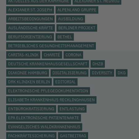
AKTUELLES AUS DER KAMPAGNE
ALEXIANER ST. HEDWIG
ALEXIANER ST. JOSEPH
ALPENLAND GRUPPE
ARBEITSBEDINGUNGEN
AUSBILDUNG
AUSLÄNDISCHE KRÄFTE
BERLINER PROJEKT
BERUFSORIENTIERUNG
BETHEL
BETRIEBLICHES GESUNDHEITSMANAGEMENT
CARITAS-KLINIK
CHARITÉ
CORONA
DEUTSCHE KRANKENHAUSGESELLSCHAFT
DHZB
DIAKONIE HAMBURG
DIGITALISIERUNG
DIVERSITY
DKG
DRK KLINIKEN BERLIN
EDITORIAL
ELEKTRONISCHE PFLEGEDOKUMENTATION
ELISABETH KRANKENHAUS RECKLINGHAUSEN
ENTBÜROKRATISIERUNG
ENTLASTUNG
EPA ELEKTRONISCHE PATIENTENAKTE
EVANGELISCHES WALDKRANKENHAUS
FACHKRÄFTESICHERUNG
GASTBEITRAG