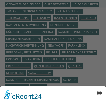
GEWALT IN DER PFLEGE
GUTE BEISPIELE
HELIOS KLINIKEN
IMMANUEL SENIORENZENTRUM
INTENSIVPFLEGE
INTERNATIONAL
INTERVIEW
INVESTITIONEN
JUBILÄUM
KAMPAGNENENTWICKLUNG
KLINIKOFFENSIVE
KÖNIGIN ELISABETH HERZBERGE
KONKRETE PROJEKTARBEIT
KRANKENHAUSREFORM
NACHHALTIGKEIT & KLIMA
NACHWUCHSGEWINNUNG
NEW WORK
PARKKLINIK
PERSONAL / RECRUITING
PFLEGE
PFLEGEFACHASSISTENZ
PODCAST
PRAKTIKUM
PRESSEMITTEILUNG
PRESSESPIEGEL
QUALIFIKATIONSMIX
QUALITÄT
RECRUITING
SANA KLINIKUM
SANKT GERTRAUDEN-KRANKENHAUS
SCHWEIZ
SOCIAL MEDIA
SPECIALS
STÄDTISCHES KLINIKUM LÜNEBURG
ST. JOSEPH KRANKENHAUS
TARIFVERTRAG
TOP THEMA