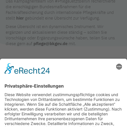
Das Kampagnenteam von #PflegeJetztBerlin recherchierte
die einschlägigen Bundesmaßnahmen für die
Fachkräftesicherung durch internationale Pflegekräfte und
stellt
hier
gebündelt eine Übersicht zur Verfügung.
Diese Übersicht ist ein dynamisches Instrument. Wir
ergänzen und aktualisieren diese ständig – sollten Sie
Vorschläge oder Ergänzungswünsche haben, teilen Sie uns
diese gern auf
pflege@bkgev.de
mit.
PDF runterladen
TAGS IN DIESEM ARTIKEL
AKTUELLES AUS DER KAMPAGNE
KAMPAGNENENTWICKLUNG
KONKRETE PROJEKTARBEIT
AUSLÄNDISCHE KRÄFTE