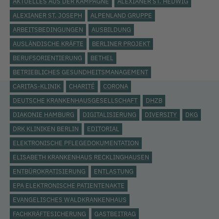
AKTUELLES AUS DER KAMPAGNE
ALEXIANER ST. HEDWIG
ALEXIANER ST. JOSEPH
ALPENLAND GRUPPE
ARBEITSBEDINGUNGEN
AUSBILDUNG
AUSLÄNDISCHE KRÄFTE
BERLINER PROJEKT
BERUFSORIENTIERUNG
BETHEL
BETRIEBLICHES GESUNDHEITSMANAGEMENT
CARITAS-KLINIK
CHARITÉ
CORONA
DEUTSCHE KRANKENHAUSGESELLSCHAFT
DHZB
DIAKONIE HAMBURG
DIGITALISIERUNG
DIVERSITY
DKG
DRK KLINIKEN BERLIN
EDITORIAL
ELEKTRONISCHE PFLEGEDOKUMENTATION
ELISABETH KRANKENHAUS RECKLINGHAUSEN
ENTBÜROKRATISIERUNG
ENTLASTUNG
EPA ELEKTRONISCHE PATIENTENAKTE
EVANGELISCHES WALDKRANKENHAUS
FACHKRÄFTESICHERUNG
GASTBEITRAG