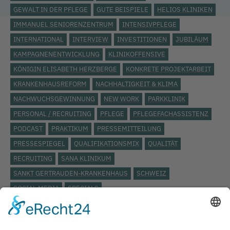
GEWALT IN DER PFLEGE
GUTE BEISPIELE
HELIOS KLINIKEN
IMMANUEL SENIORENZENTRUM
INTENSIVPFLEGE
INTERNATIONAL
INTERVIEW
INVESTITIONEN
JUBILÄUM
KAMPAGNENENTWICKLUNG
KLINIKOFFENSIVE
KÖNIGIN ELISABETH HERZBERGE
KONKRETE PROJEKTARBEIT
KRANKENHAUSREFORM
NACHHALTIGKEIT & KLIMA
NACHWUCHSGEWINNUNG
NEW WORK
PARKKLINIK
PERSONAL / RECRUITING
PFLEGE
PFLEGEFACHASSISTENZ
PODCAST
PRAKTIKUM
PRESSEMITTEILUNG
PRESSESPIEGEL
QUALIFIKATIONSMIX
QUALITÄT
RECRUITING
SANA KLINIKUM
SANKT GERTRAUDEN-KRANKENHAUS
SCHWEIZ
SOCIAL MEDIA
SPECIALS
STÄDTISCHES KLINIKUM LÜNEBURG
ST. JOSEPH KRANKENHAUS
TARIFVERTRAG
TOP THEMA