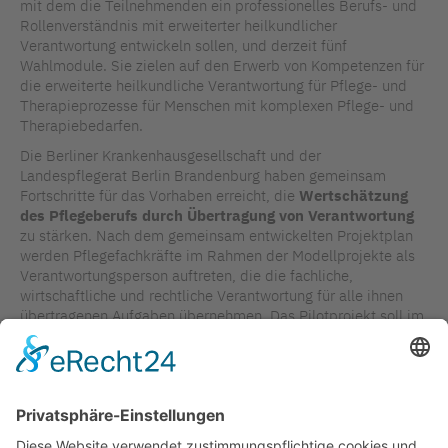
mit dem die Teilnehmenden ein professionelles Berufs- und
Rollenverständnis mit erweiterter heilkundlicher
Verantwortung entwickeln sollen, und derzeit fünf
Wahlmodule. Sie zielen auf den Erwerb von Kompetenzen für
die erweiterte heilkundliche Verantwortung für Pflege- und
Therapieprozesse für Menschen mit komplexen Pflege- und
Therapiebedarfen.
Die Berliner Krankenhausgesellschaft und der
Landespflegerat Berlin Brandenburg haben gemeinsam
Fortschritte für das Vorhaben erreicht, die
Wertschätzung
des Pflegeberufs durch Übertragung von Verantwortung
zu stärken. Nach dem gemeinsam entwickelten Projektplan
werden Pflegefachkräfte im Rahmen der Modellprojekte als
Verantwortungsperson auftreten, die die fachliche,
wirtschaftliche und rechtliche Verantwortung für alle ihnen
übertragenen Aufgaben übernehmen. Das Pilotprojekt soll im
Bereich chronisches Wundmanagement zunächst mit
ausgewählten Einrichtungen erprobt werden. Die Partner
konkretisieren hierzu eine Projektbeschreibung und
identifizieren Piloteinrichtungen.