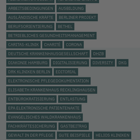
ARBEITSBEDINGUNGEN
AUSBILDUNG
AUSLÄNDISCHE KRÄFTE
BERLINER PROJEKT
BERUFSORIENTIERUNG
BETHEL
BETRIEBLICHES GESUNDHEITSMANAGEMENT
CARITAS-KLINIK
CHARITÉ
CORONA
DEUTSCHE KRANKENHAUSGESELLSCHAFT
DHZB
DIAKONIE HAMBURG
DIGITALISIERUNG
DIVERSITY
DKG
DRK KLINIKEN BERLIN
EDITORIAL
ELEKTRONISCHE PFLEGEDOKUMENTATION
ELISABETH KRANKENHAUS RECKLINGHAUSEN
ENTBÜROKRATISIERUNG
ENTLASTUNG
EPA ELEKTRONISCHE PATIENTENAKTE
EVANGELISCHES WALDKRANKENHAUS
FACHKRÄFTESICHERUNG
GASTBEITRAG
GEWALT IN DER PFLEGE
GUTE BEISPIELE
HELIOS KLINIKEN