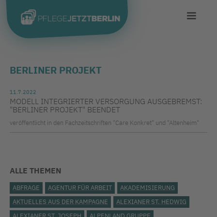
BERLINER PROJEKT
11.7.2022
MODELL INTEGRIERTER VERSORGUNG AUSGEBREMST:
"BERLINER PROJEKT" BEENDET
veröffentlicht in den Fachzeitschriften "Care Konkret" und "Altenheim"
ALLE THEMEN
ABFRAGE
AGENTUR FÜR ARBEIT
AKADEMISIERUNG
AKTUELLES AUS DER KAMPAGNE
ALEXIANER ST. HEDWIG
ALEXIANER ST. JOSEPH
ALPENLAND GRUPPE