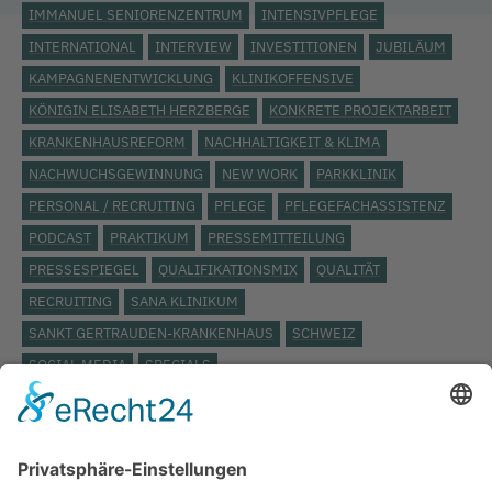
IMMANUEL SENIORENZENTRUM
INTENSIVPFLEGE
INTERNATIONAL
INTERVIEW
INVESTITIONEN
JUBILÄUM
KAMPAGNENENTWICKLUNG
KLINIKOFFENSIVE
KÖNIGIN ELISABETH HERZBERGE
KONKRETE PROJEKTARBEIT
KRANKENHAUSREFORM
NACHHALTIGKEIT & KLIMA
NACHWUCHSGEWINNUNG
NEW WORK
PARKKLINIK
PERSONAL / RECRUITING
PFLEGE
PFLEGEFACHASSISTENZ
PODCAST
PRAKTIKUM
PRESSEMITTEILUNG
PRESSESPIEGEL
QUALIFIKATIONSMIX
QUALITÄT
RECRUITING
SANA KLINIKUM
SANKT GERTRAUDEN-KRANKENHAUS
SCHWEIZ
SOCIAL MEDIA
SPECIALS
STÄDTISCHES KLINIKUM LÜNEBURG
ST. JOSEPH KRANKENHAUS
TARIFVERTRAG
TOP THEMA
UKB
UKRAINE
VERANSTALTUNG