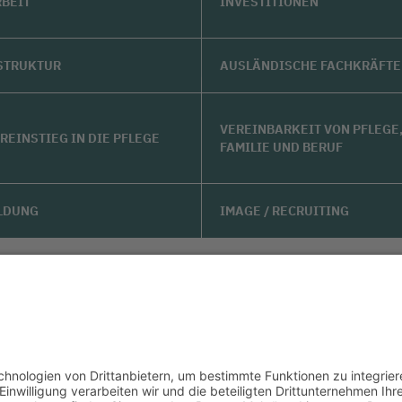
RBEIT
INVESTITIONEN
STRUKTUR
AUSLÄNDISCHE FACHKRÄFTE
VEREINBARKEIT VON PFLEGE
REINSTIEG IN DIE PFLEGE
FAMILIE UND BERUF
LDUNG
IMAGE / RECRUITING
LinkedIn
Impressum bkgev.de
Datenschutzbest
|
|