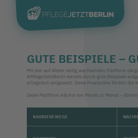
GUTE BEISPIELE – 
Mit den auf dieser stetig wachsenden Plattform dar
#PflegeJetztBerlin bereits durch gute Beispiele auf
erfolgreich eingesetzt. Diese Praxisnähe fördert d
Diese Plattform wächst von Monat zu Monat – übermit
KARRIEREWEGE
NACHH