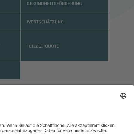
GESUNDHEITSFÖRDERUNG
WERTSCHÄTZUNG
,
TEILZEITQUOTE
immungen bkgev.de
Cookie-Einstellungen
pflege@bkgev.de
|
|
Eine Website von
Ben Kuplien Markenstrategie & Design