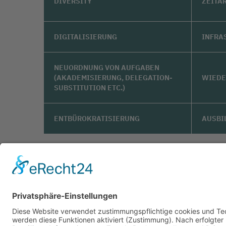
DIVERSITY
ZEITA
DIGITALISIERUNG
INFRA
NEUORDNUNG VON AUFGABEN
(AKADEMISIERUNG, DELEGATION-
WIEDE
SUBSTITUTION ETC.)
ENTBÜROKRATISIERUNG
AUSBI