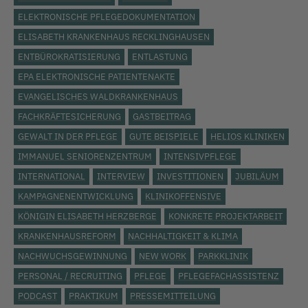
ELEKTRONISCHE PFLEGEDOKUMENTATION
ELISABETH KRANKENHAUS RECKLINGHAUSEN
ENTBÜROKRATISIERUNG
ENTLASTUNG
EPA ELEKTRONISCHE PATIENTENAKTE
EVANGELISCHES WALDKRANKENHAUS
FACHKRÄFTESICHERUNG
GASTBEITRAG
GEWALT IN DER PFLEGE
GUTE BEISPIELE
HELIOS KLINIKEN
IMMANUEL SENIORENZENTRUM
INTENSIVPFLEGE
INTERNATIONAL
INTERVIEW
INVESTITIONEN
JUBILÄUM
KAMPAGNENENTWICKLUNG
KLINIKOFFENSIVE
KÖNIGIN ELISABETH HERZBERGE
KONKRETE PROJEKTARBEIT
KRANKENHAUSREFORM
NACHHALTIGKEIT & KLIMA
NACHWUCHSGEWINNUNG
NEW WORK
PARKKLINIK
PERSONAL / RECRUITING
PFLEGE
PFLEGEFACHASSISTENZ
PODCAST
PRAKTIKUM
PRESSEMITTEILUNG