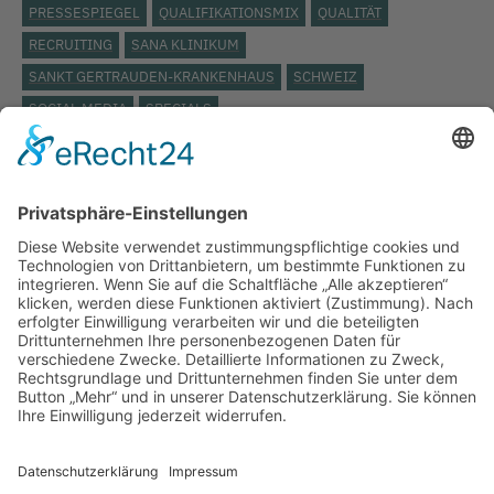
PRESSESPIEGEL
QUALIFIKATIONSMIX
QUALITÄT
RECRUITING
SANA KLINIKUM
SANKT GERTRAUDEN-KRANKENHAUS
SCHWEIZ
SOCIAL MEDIA
SPECIALS
STÄDTISCHES KLINIKUM LÜNEBURG
ST. JOSEPH KRANKENHAUS
TARIFVERTRAG
TOP THEMA
UKB
UKRAINE
VERANSTALTUNG
VERBAND DER ERSATZKASSEN
VEREINBARKEIT
VIDEO
VIELFALT
VIVANTES
WEITERBILDUNG
WERTSCHÄTZUNG
WIEDEREINSTIEG
WISSENSCHAFT
WISSENSWERT
ZEITARBEIT