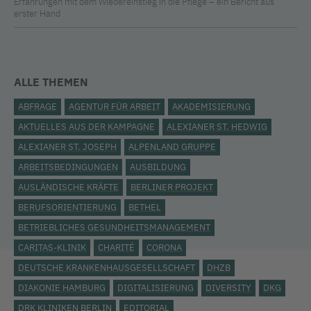
Erfahrungen mit dem Wiedereinstieg in die Pflege – ein Bericht aus
erster Hand
ALLE THEMEN
ABFRAGE
AGENTUR FÜR ARBEIT
AKADEMISIERUNG
AKTUELLES AUS DER KAMPAGNE
ALEXIANER ST. HEDWIG
ALEXIANER ST. JOSEPH
ALPENLAND GRUPPE
ARBEITSBEDINGUNGEN
AUSBILDUNG
AUSLÄNDISCHE KRÄFTE
BERLINER PROJEKT
BERUFSORIENTIERUNG
BETHEL
BETRIEBLICHES GESUNDHEITSMANAGEMENT
CARITAS-KLINIK
CHARITÉ
CORONA
DEUTSCHE KRANKENHAUSGESELLSCHAFT
DHZB
DIAKONIE HAMBURG
DIGITALISIERUNG
DIVERSITY
DKG
DRK KLINIKEN BERLIN
EDITORIAL