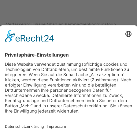
Verfasserin: Juliane Ghadjar, Kampagnenkoordinatorin
#PflegeJetztBerlin
Bildrechte: Berliner Krankenhausgesellschaft e. V.
TAGS IN DIESEM ARTIKEL
KONKRETE PROJEKTARBEIT
BERUFSORIENTIERUNG
NACHWUCHSGEWINNUNG