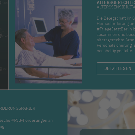
ALTERSGERECHTE
ALTERSSENSIBILIT
Die Belegschaft im 
Herausforderung un
#PflegeJetztBerlin 
zusammen und beschä
altersgerechte Arbe
Personalsicherung is
nachhaltig gestalte
JETZT LESEN
RDERUNGSPAPIER
 sechs #PJB-Forderungen an
ung