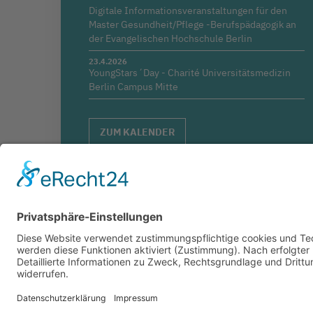
Digitale Informationsveranstaltungen für den
Master Gesundheit/Pflege -Berufspädagogik an
der Evangelischen Hochschule Berlin
23.4.2026
YoungStars´Day - Charité Universitätsmedizin
Berlin Campus Mitte
ZUM KALENDER