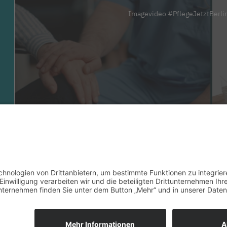
Imagevideo #PflegeJetztBerli
LinkedIn
Impressum bkgev.de
Datenschutzbest
|
|