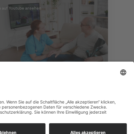
n auf Youtube ansehen
immungen bkgev.de
Cookie-Einstellungen
pflege@bkgev.de
|
|
Eine Website von
Ben Kuplien Markenstrategie & Design