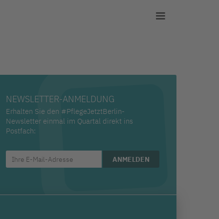
NEWSLETTER-ANMELDUNG
Erhalten Sie den #PflegeJetztBerlin-
Newsletter einmal im Quartal direkt ins
Postfach: