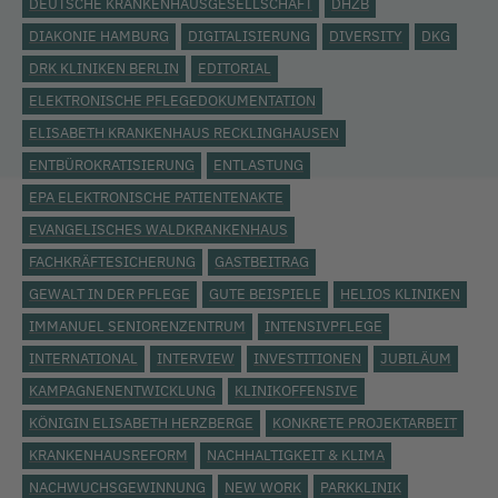
DEUTSCHE KRANKENHAUSGESELLSCHAFT
DHZB
DIAKONIE HAMBURG
DIGITALISIERUNG
DIVERSITY
DKG
DRK KLINIKEN BERLIN
EDITORIAL
ELEKTRONISCHE PFLEGEDOKUMENTATION
ELISABETH KRANKENHAUS RECKLINGHAUSEN
ENTBÜROKRATISIERUNG
ENTLASTUNG
EPA ELEKTRONISCHE PATIENTENAKTE
EVANGELISCHES WALDKRANKENHAUS
FACHKRÄFTESICHERUNG
GASTBEITRAG
GEWALT IN DER PFLEGE
GUTE BEISPIELE
HELIOS KLINIKEN
IMMANUEL SENIORENZENTRUM
INTENSIVPFLEGE
INTERNATIONAL
INTERVIEW
INVESTITIONEN
JUBILÄUM
KAMPAGNENENTWICKLUNG
KLINIKOFFENSIVE
KÖNIGIN ELISABETH HERZBERGE
KONKRETE PROJEKTARBEIT
KRANKENHAUSREFORM
NACHHALTIGKEIT & KLIMA
NACHWUCHSGEWINNUNG
NEW WORK
PARKKLINIK