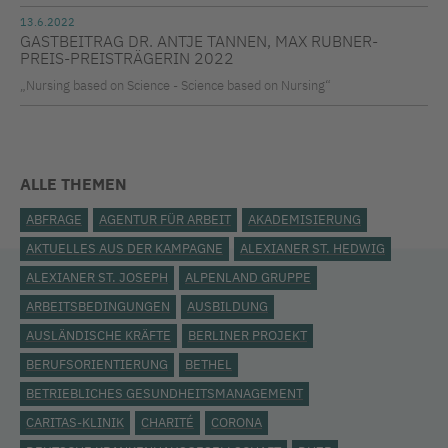
13.6.2022
GASTBEITRAG DR. ANTJE TANNEN, MAX RUBNER-
PREIS-PREISTRÄGERIN 2022
„Nursing based on Science - Science based on Nursing“
ALLE THEMEN
ABFRAGE
AGENTUR FÜR ARBEIT
AKADEMISIERUNG
AKTUELLES AUS DER KAMPAGNE
ALEXIANER ST. HEDWIG
ALEXIANER ST. JOSEPH
ALPENLAND GRUPPE
ARBEITSBEDINGUNGEN
AUSBILDUNG
AUSLÄNDISCHE KRÄFTE
BERLINER PROJEKT
BERUFSORIENTIERUNG
BETHEL
BETRIEBLICHES GESUNDHEITSMANAGEMENT
CARITAS-KLINIK
CHARITÉ
CORONA