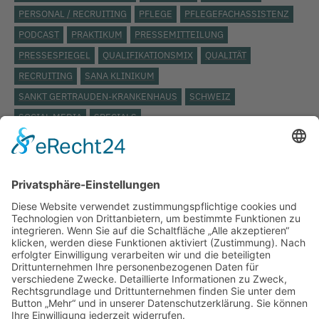
PERSONAL / RECRUITING
PFLEGE
PFLEGEFACHASSISTENZ
PODCAST
PRAKTIKUM
PRESSEMITTEILUNG
PRESSESPIEGEL
QUALIFIKATIONSMIX
QUALITÄT
RECRUITING
SANA KLINIKUM
SANKT GERTRAUDEN-KRANKENHAUS
SCHWEIZ
SOCIAL MEDIA
SPECIALS
STÄDTISCHES KLINIKUM LÜNEBURG
ST. JOSEPH KRANKENHAUS
TARIFVERTRAG
TOP THEMA
UKB
UKRAINE
VERANSTALTUNG
VERBAND DER ERSATZKASSEN
VEREINBARKEIT
VIDEO
VIELFALT
VIVANTES
WEITERBILDUNG
WERTSCHÄTZUNG
WIEDEREINSTIEG
WISSENSCHAFT
WISSENSWERT
ZEITARBEIT