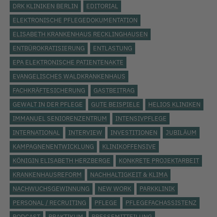
DRK KLINIKEN BERLIN
EDITORIAL
ELEKTRONISCHE PFLEGEDOKUMENTATION
ELISABETH KRANKENHAUS RECKLINGHAUSEN
ENTBÜROKRATISIERUNG
ENTLASTUNG
EPA ELEKTRONISCHE PATIENTENAKTE
EVANGELISCHES WALDKRANKENHAUS
FACHKRÄFTESICHERUNG
GASTBEITRAG
GEWALT IN DER PFLEGE
GUTE BEISPIELE
HELIOS KLINIKEN
IMMANUEL SENIORENZENTRUM
INTENSIVPFLEGE
INTERNATIONAL
INTERVIEW
INVESTITIONEN
JUBILÄUM
KAMPAGNENENTWICKLUNG
KLINIKOFFENSIVE
KÖNIGIN ELISABETH HERZBERGE
KONKRETE PROJEKTARBEIT
KRANKENHAUSREFORM
NACHHALTIGKEIT & KLIMA
NACHWUCHSGEWINNUNG
NEW WORK
PARKKLINIK
PERSONAL / RECRUITING
PFLEGE
PFLEGEFACHASSISTENZ
PODCAST
PRAKTIKUM
PRESSEMITTEILUNG