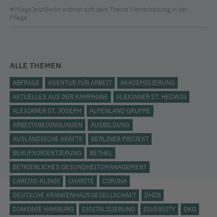
#PflegeJetztBerlin widmet sich dem Thema Wertschätzung in der
Pflege
ALLE THEMEN
ABFRAGE
AGENTUR FÜR ARBEIT
AKADEMISIERUNG
AKTUELLES AUS DER KAMPAGNE
ALEXIANER ST. HEDWIG
ALEXIANER ST. JOSEPH
ALPENLAND GRUPPE
ARBEITSBEDINGUNGEN
AUSBILDUNG
AUSLÄNDISCHE KRÄFTE
BERLINER PROJEKT
BERUFSORIENTIERUNG
BETHEL
BETRIEBLICHES GESUNDHEITSMANAGEMENT
CARITAS-KLINIK
CHARITÉ
CORONA
DEUTSCHE KRANKENHAUSGESELLSCHAFT
DHZB
DIAKONIE HAMBURG
DIGITALISIERUNG
DIVERSITY
DKG