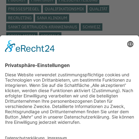
PRESSESPIEGEL
QUALIFIKATIONSMIX
QUALITÄT
RECRUITING
SANA KLINIKUM
SANKT GERTRAUDEN-KRANKENHAUS
SCHWEIZ
SOCIAL MEDIA
SPECIALS
STÄDTISCHES KLINIKUM LÜNEBURG
ST. JOSEPH KRANKENHAUS
TARIFVERTRAG
TOP THEMA
UKB
UKRAINE
VERANSTALTUNG
VERBAND DER ERSATZKASSEN
VEREINBARKEIT
VIDEO
VIELFALT
VIVANTES
WEITERBILDUNG
WERTSCHÄTZUNG
WIEDEREINSTIEG
WISSENSCHAFT
WISSENSWERT
ZEITARBEIT