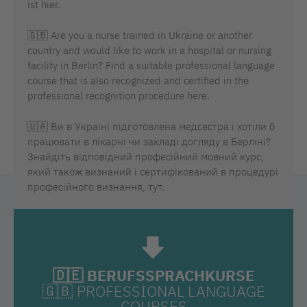
ist hier.
🇬🇧
Are you a nurse trained in Ukraine or another
country and would like to work in a hospital or nursing
facility in Berlin? Find a suitable professional language
course that is also recognized and certified in the
professional recognition procedure here.
🇺🇦
Ви в Україні підготовлена медсестра і хотіли б
працювати в лікарні чи закладі догляду в Берліні?
Знайдіть відповідний професійний мовний курс,
який також визнаний і сертифікований в процедурі
професійного визнання, тут.
🇩🇪
BERUFSSPRACHKURSE
🇬🇧
PROFESSIONAL LANGUAGE
COURSES