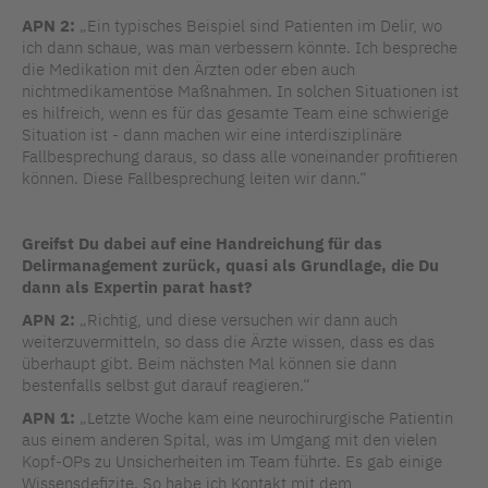
APN 2:
„Ein typisches Beispiel sind Patienten im Delir, wo
ich dann schaue, was man verbessern könnte. Ich bespreche
die Medikation mit den Ärzten oder eben auch
nichtmedikamentöse Maßnahmen. In solchen Situationen ist
es hilfreich, wenn es für das gesamte Team eine schwierige
Situation ist - dann machen wir eine interdisziplinäre
Fallbesprechung daraus, so dass alle voneinander profitieren
können. Diese Fallbesprechung leiten wir dann.“
Greifst Du dabei auf eine Handreichung für das
Delirmanagement zurück, quasi als Grundlage, die Du
dann als Expertin parat hast?
APN 2:
„Richtig, und diese versuchen wir dann auch
weiterzuvermitteln, so dass die Ärzte wissen, dass es das
überhaupt gibt. Beim nächsten Mal können sie dann
bestenfalls selbst gut darauf reagieren.“
APN 1:
„Letzte Woche kam eine neurochirurgische Patientin
aus einem anderen Spital, was im Umgang mit den vielen
Kopf-OPs zu Unsicherheiten im Team führte. Es gab einige
Wissensdefizite. So habe ich Kontakt mit dem