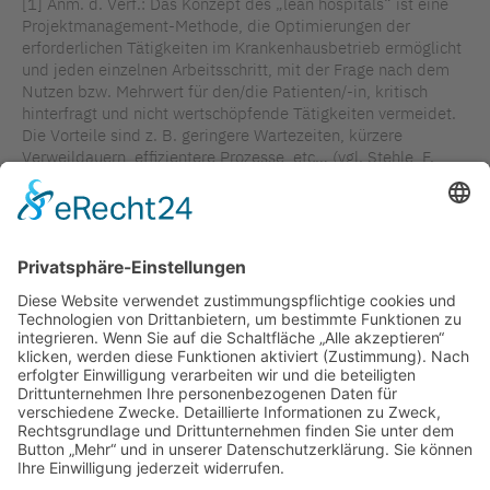
[1] Anm. d. Verf.: Das Konzept des „lean hospitals“ ist eine
Projektmanagement-Methode, die Optimierungen der
erforderlichen Tätigkeiten im Krankenhausbetrieb ermöglicht
und jeden einzelnen Arbeitsschritt, mit der Frage nach dem
Nutzen bzw. Mehrwert für den/die Patienten/-in, kritisch
hinterfragt und nicht wertschöpfende Tätigkeiten vermeidet.
Die Vorteile sind z. B. geringere Wartezeiten, kürzere
Verweildauern, effizientere Prozesse, etc… (vgl. Stehle, F.,
2022: Lean Hospital Prozessoptimierung Krankenhaus:
Abläufe auf Notaufnahme, Stationen und Ambulanzen
verbessern durch Lean Management Ansatz. Online:
med2day.com, Zugriff: 11.07.2022)
TAGS IN DIESEM ARTIKEL
GASTBEITRAG
PFLEGE
QUALITÄT
SCHWEIZ