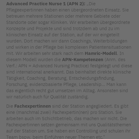
Advanced Practice Nurse 1 (APN 2):
„Die
Pflegeexpertinnen haben einen übergeordneten Einsatz. Sie
betreuen mehrere Stationen oder mehrere Gebiete oder
Standorte oder sogar Kliniken. Wir erarbeiten übergeordnete
Konzepte und Projekte und sind trotzdem ab und zu im
klinischen Einsatz auf der Station, auf der wir eingeteilt
wurden. Dort machen wir dann Coachings, Weiterbildungen
und wirken in der Pflege bei komplexen Patientensituationen
mit. Wir arbeiten sehr stark nach dem
Hamric-Modell
. In
diesem Modell wurden die
APN-Kompetenzen
(Anm. des
Verf.: APN = Advanced Nursing Practice) festgelegt und diese
sind international anerkannt. Das beinhaltet direkte klinische
Tätigkeit, Coaching, Beratung, Entscheidungsfindung,
Forschung, evidenzbasierte Pflege, Leadership... Man kann
das eigentlich recht gut umsetzen im Alltag. Ansonsten sind
wir natürlich auch für Qualität zuständig.
Die
Fachexpertinnen
sind der Station angegliedert. Es gibt
eine (manchmal zwei) Fachexpertin(nen) pro Station. Sie
arbeiten auch im Schichtbetrieb, das machen wir nicht. Die
Fachexpertinnen setzen gemeinsam mit uns Qualitätsthemen
auf der Station um. Sie haben ein Controlling und schulen ihr
Team bspw. beim Einführen neuer Themen etc.“