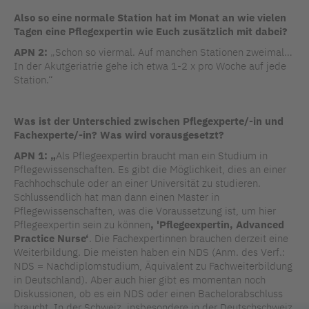
Also so eine normale Station hat im Monat an wie vielen
Tagen eine Pflegexpertin wie Euch zusätzlich mit dabei?
APN 2:
„Schon so viermal. Auf manchen Stationen zweimal…
In der Akutgeriatrie gehe ich etwa 1-2 x pro Woche auf jede
Station.“
Was ist der Unterschied zwischen Pflegexperte/-in und
Fachexperte/-in? Was wird vorausgesetzt?
APN 1: „
Als Pflegeexpertin braucht man ein Studium in
Pflegewissenschaften. Es gibt die Möglichkeit, dies an einer
Fachhochschule oder an einer Universität zu studieren.
Schlussendlich hat man dann einen Master in
Pflegewissenschaften, was die Voraussetzung ist, um hier
Pflegeexpertin sein zu können
, 'Pflegeexpertin, Advanced
Practice Nurse‘
. Die Fachexpertinnen brauchen derzeit eine
Weiterbildung. Die meisten haben ein NDS (Anm. des Verf.:
NDS = Nachdiplomstudium, Äquivalent zu Fachweiterbildung
in Deutschland). Aber auch hier gibt es momentan noch
Diskussionen, ob es ein NDS oder einen Bachelorabschluss
braucht. In der Schweiz, insbesondere in der Deutschschweiz,