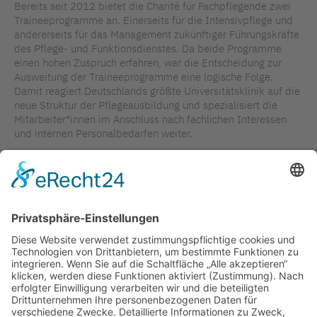
Bereits seit 2012 bietet die Charité für Fachpflegende zwei
Traineeprogramme an. Einerseits für die Intensivpflege und
andererseits für das Management zukünftiger Führungskräfte
des Pflege- und Funktionsdienstes. Da beide Programme
einen hohen Zuspruch erfahren, war die Entscheidung zur
Ausweitung der Traineeprogramme eine logische Folge.
Damit reagiert Deutschlands größte Universitätsklinik auf die
neue Struktur der Pflegeausbildung und spezialisiert die
Mitarbeiter*innen im Anschluss nach fachlichen Interessen
und internen Personalbedarfen weiter.
Autoren: Doris Freyberg, Andreas Sund, Charité
Universitätsmedizin Berlin, Geschäftsbereich Pflegedirektion
Ansprechpartner: Andreas Sund, Koordinator
Traineeprogramme, E-Mail: andreas.sund@charite.de
TAGS IN DIESEM ARTIKEL
GUTE BEISPIELE
CHARITÉ
AUSBILDUNG
PERSONAL / RECRUITING