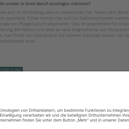
die wieder in ihren Beruf einsteigen möchten?
dass sich im Klinikalltag alles so modernisiert hat. Neben dem Beru
t sehr spannend. Früher konnte man sich zur Stationsschwester weite
ogar ein Pflegestudium absolvieren. Dies ist ansprechend für diejen
nderung der Medizin und dass es neue diagnostische und therapeutis
t, man findet sich überall auch auf anderen Stationen wieder. Der J
funktionieren muss.
AUSBILDUNG
LinkedIn
Impressum bkgev.de
Datenschutzbest
|
|