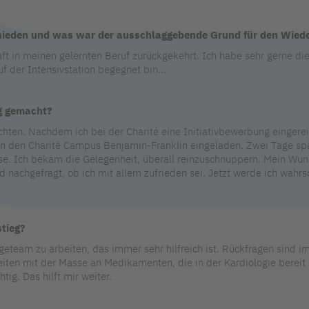
hieden und was war der ausschlaggebende Grund für den Wiede
aft in meinen gelernten Beruf zurückgekehrt. Ich habe sehr gerne di
auf der Intensivstation begegnet bin…
g gemacht?
ichten. Nachdem ich bei der Charité eine Initiativbewerbung eingere
 den Charité Campus Benjamin-Franklin eingeladen. Zwei Tage spät
se. Ich bekam die Gelegenheit, überall reinzuschnuppern. Mein Wuns
nachgefragt, ob ich mit allem zufrieden sei. Jetzt werde ich wahrsc
tieg?
geteam zu arbeiten, das immer sehr hilfreich ist. Rückfragen sind 
iten mit der Masse an Medikamenten, die in der Kardiologie bereit 
tig. Das hilft mir weiter.