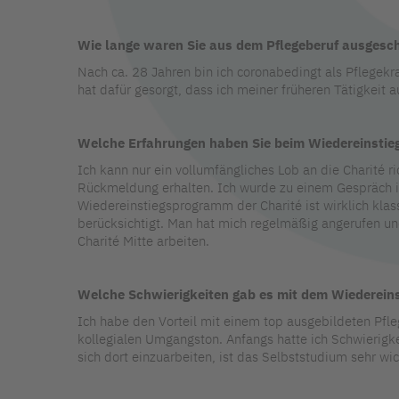
Wie lange waren Sie aus dem Pflegeberuf ausgesc
Nach ca. 28 Jahren bin ich coronabedingt als Pflegekr
hat dafür gesorgt, dass ich meiner früheren Tätigkeit 
Welche Erfahrungen haben Sie beim Wiedereinstie
Ich kann nur ein vollumfängliches Lob an die Charité r
Rückmeldung erhalten. Ich wurde zu einem Gespräch in
Wiedereinstiegsprogramm der Charité ist wirklich klas
berücksichtigt. Man hat mich regelmäßig angerufen und 
Charité Mitte arbeiten.
Welche Schwierigkeiten gab es mit dem Wiedereins
Ich habe den Vorteil mit einem top ausgebildeten Pfle
kollegialen Umgangston. Anfangs hatte ich Schwierigke
sich dort einzuarbeiten, ist das Selbststudium sehr wich