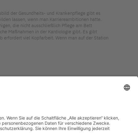
fsbild der Gesundheits- und Krankenpflege gibt es
rbilden lassen, wenn man Karriereambitionen hatte.
igen, die nicht ausschließlich Pflege am Bett
che Maßnahmen in der Kardiologie gibt. Es gibt
ob erfordert viel Kopfarbeit. Wenn man auf der Station
immungen bkgev.de
Cookie-Einstellungen
pflege@bkgev.de
|
|