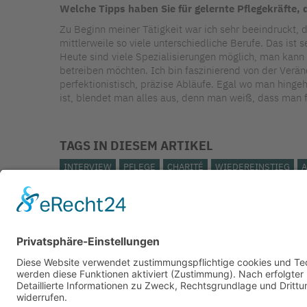
Welche Tipps haben Sie für gelernte Pflegekräfte, 
Zu Beginn meiner Tätigkeit war ich sehr beeindruckt, 
mittlerweile so viele unterschiedliche Berufe. Das is
Heute sind viele Spezialisierungen möglich, man kann s
betreiben möchten. Ich bin faszinierend von der Verä
perfektionistisch, präzise Abläufe. Egal wo man hingeh
ist, blendet man alles aus, denn man weiß, dass man 
TAGS IN DIESEM ARTIKEL
INTERVIEW
PFLEGE
CHARITÉ
WIEDEREINSTIEG