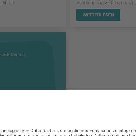
er Hand.
Anerkennungsverfahren bis hin
WEITERLESEN
ewsletter an:
LinkedIn
Impressum bkgev.de
Datenschutzbest
|
|