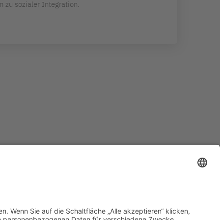
 zu sozialer Integration.
immungen bkgev.de
Cookie-Einstellungen
pflege@bkgev.de
|
|