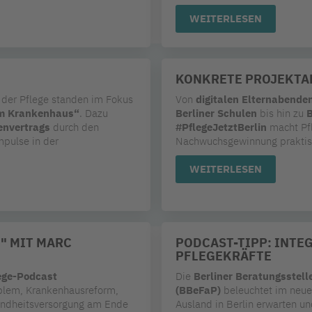
WEITERLESEN
KONKRETE PROJEKTA
der Pflege standen im Fokus
Von
digitalen Elternabende
im Krankenhaus“
. Dazu
Berliner Schulen
bis hin zu
B
nvertrags
durch den
#PflegeJetztBerlin
macht Pfl
pulse in der
Nachwuchsgewinnung praktisc
WEITERLESEN
" MIT MARC
PODCAST-TIPP: INTE
PFLEGEKRÄFTE
ege-Podcast
Die
Berliner Beratungsstell
blem, Krankenhausreform,
(BBeFaP)
beleuchtet im neue
sundheitsversorgung am Ende
Ausland in Berlin erwarten un