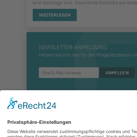
eine Geldfrage wird. Spannende Einblicke aus erst
WEITERLESEN
NEWSLETTER-ANMELDUNG
Melden Sie sich hier für den PflegeJetztBerlin-N