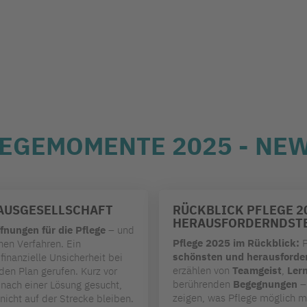
LEGEMOMENTE 2025 - NE
AUSGESELLSCHAFT
RÜCKBLICK PFLEGE 2
HERAUSFORDERNDSTE
fnungen für die Pflege
– und
Pflege 2025 im Rückblick:
P
en Verfahren. Ein
schönsten und herausford
finanzielle Unsicherheit bei
erzählen von
Teamgeist
,
Ler
en Plan gerufen. Kurz vor
berührenden
Begegnungen
– 
nach einer Lösung gesucht,
zeigen, was Pflege möglich m
nicht auf der Strecke bleiben.