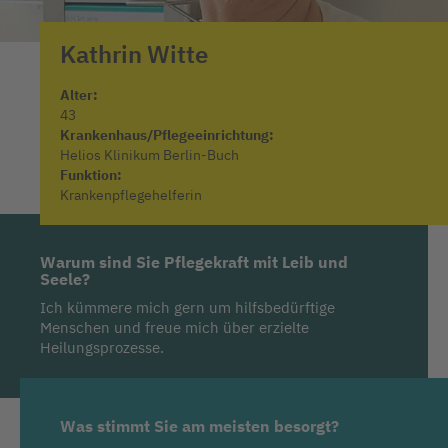
Kathrin
Witte
Alter:
43
Krankenhaus/Pflegeeinrichtung:
Helios Klinikum Berlin-Buch
Funktion:
Krankenpflegehelferin
Warum sind Sie Pflegekraft mit Leib und
Seele?
Ich kümmere mich gern um hilfsbedürftige
Menschen und freue mich über erzielte
Heilungsprozesse.
Was stimmt Sie am meisten besorgt?