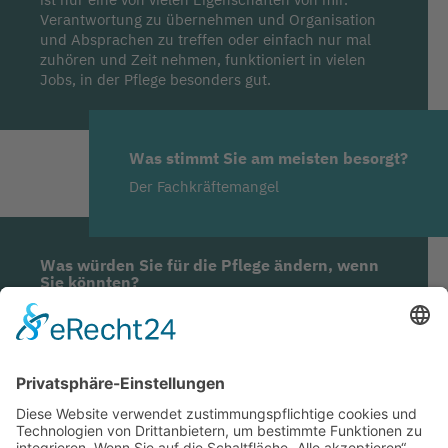
Verantwortung zu übernehmen und Organisation
und Absprachen zu treffen oder einfach nur mal
zuhören und Zeit nehmen, funktioniert in vielen
Jobs, in der Pflege besonders gut.
Was stimmt Sie am meisten besorgt?
Der Fachkräftemangel
Was würden Sie für die Pflege ändern, wenn
Sie könnten?
Mehr Anerkennung und Wertschätzung in der
Gesellschaft
Was sind Ihre drei wichtigsten Botschaften
an die Politik?