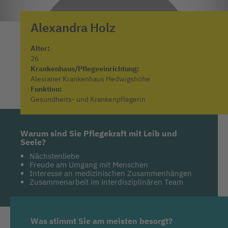
Alexandra
Holz
Alter:
26
Krankenhaus/Pflegeeinrichtung:
Alexianer Krankenhaus Hedwigshöhe
Funktion:
Gesundheits- und Krankenpflegerin
Warum sind Sie Pflegekraft mit Leib und
Seele?
Nächstenliebe
Freude am Umgang mit Menschen
Interesse an medizinischen Zusammenhängen
Zusammenarbeit im interdisziplinären Team
Was stimmt Sie am meisten besorgt?