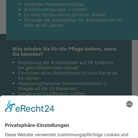
Patienten-Personalschlüssel
Arbeitsbedingungen + Umfeld
Zu viele Fachbereiche auf einer Station
Fürsorge der Arbeitgeber für Arbeitnehmer im
Alter ab 55 Jahren
Was würden Sie für die Pflege ändern, wenn
Sie könnten?
Anpassung der Arbeitszeiten auf 38 h/Woche
bei gleichbleibendem Gehalt
Einrichten eines Rentenfonds für eine Rente ab
63 Jahren
Anpassung Personal-Patientenschlüssel (1
Pflegekraft für 10 Patienten)
Gehalt und Qualifikation staffeln
Was sind Ihre drei wichtigsten Botschaften
an die Politik?
Miteinbeziehen der Meinung der Pflegekräfte
bei gravierenden Veränderungen