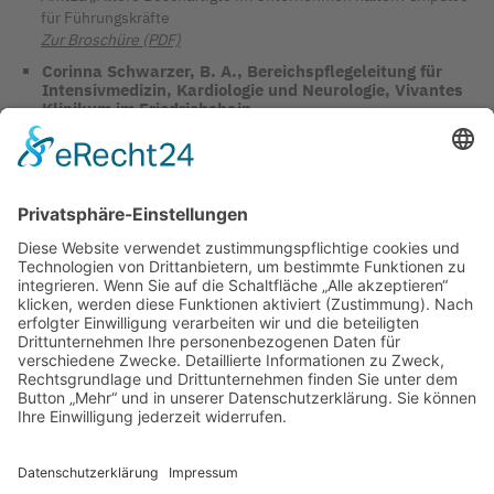
für Führungskräfte
Zur Broschüre (PDF)
Corinna Schwarzer, B. A., Bereichspflegeleitung für
Intensivmedizin, Kardiologie und Neurologie, Vivantes
Klinikum im Friedrichshain
Präsentation / Handout
Zum Podcast mit Prof. Dr. Hasselhorn, Arbeitswissenschaftler
Bergische Universität Wuppertal
Fotocredit: Thinkstock Images_Canva
TAGS IN DIESEM ARTIKEL
PODCAST