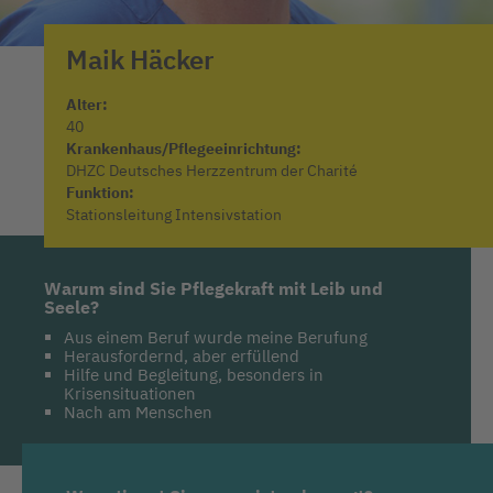
Maik
Häcker
Alter:
40
Krankenhaus/Pflegeeinrichtung:
DHZC Deutsches Herzzentrum der Charité
Funktion:
Stationsleitung Intensivstation
Warum sind Sie Pflegekraft mit Leib und
Seele?
Aus einem Beruf wurde meine Berufung
Herausfordernd, aber erfüllend
Hilfe und Begleitung, besonders in
Krisensituationen
Nach am Menschen