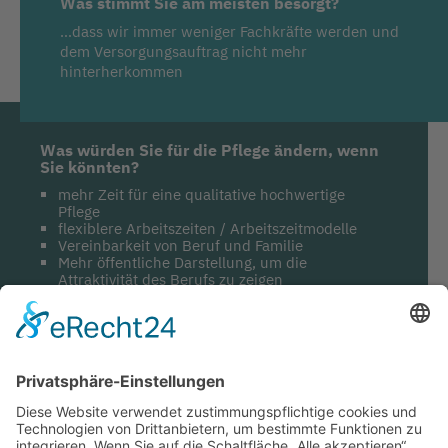
Was stimmt Sie am meisten besorgt?
…dass wir immer weniger Fachkräfte werden und
dem Versorgungsauftrag nicht mehr
hinterherkommen
Was würden Sie für die Pflege ändern, wenn
Sie könnten?
mehr Zeit für eine qualitative hochwertige
Pflege
flexiblere Arbeitszeiten / Arbeitszeitmodelle
Vereinbarkeit von Beruf und Familie
Mehr öffentliche Darstellung, um die
Attraktivität des Berufs zu zeigen
Was sind Ihre drei wichtigsten Botschaften
an die Politik?
Pflegeberufe aller Art wertschätzender
darstellen
Vereinbarkeit von Beruf und Familie