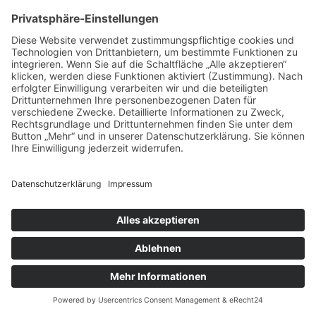
GUTE BEISPIELE - GUTE PFLEGE:
UNFALLKRANKENHAUS BERLIN
LinkedIn
Impressum bkgev.de
Cookie-
|
|
|
Datenschutzbestimmungen bkgev.de
Einstellungen
pflege@bkgev.de
|
Eine Website von
Ben Kuplien Markenstrategie & Design