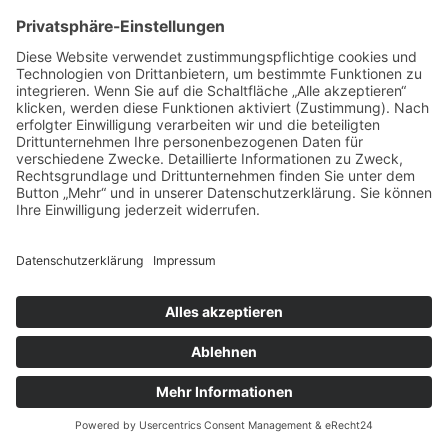
GUTE BEISPIELE - GUTE PFLEGE: HELIOS KLINIKEN
GMBH
LinkedIn
Impressum bkgev.de
Cookie-
|
|
|
Datenschutzbestimmungen bkgev.de
Einstellungen
pflege@bkgev.de
|
Eine Website von
Ben Kuplien Markenstrategie & Design