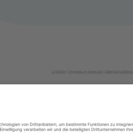
LinkedIn
Impressum bkgev.de
Datenschutzbest
|
|