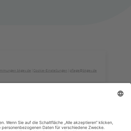
immungen bkgev.de
Cookie-Einstellungen
pflege@bkgev.de
|
|
Eine Website von
Ben Kuplien Markenstrategie & Design