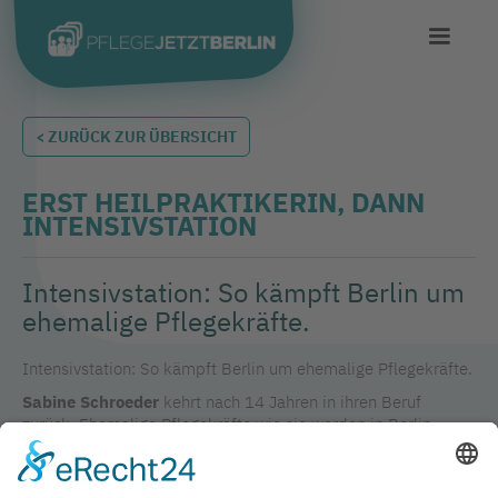
< ZURÜCK ZUR ÜBERSICHT
ERST HEILPRAKTIKERIN, DANN
INTENSIVSTATION
Intensivstation: So kämpft Berlin um
ehemalige Pflegekräfte.
Intensivstation:
So kämpft Berlin um ehemalige Pflegekräfte.
Sabine Schroeder
kehrt nach 14 Jahren in ihren Beruf
zurück. Ehemalige Pflegekräfte wie sie werden in Berlin
dringend benötigt.