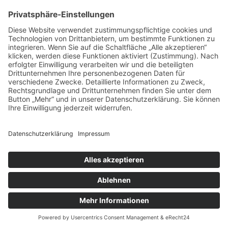
ARTIKEL LESEN
TAGS IN DIESEM ARTIKEL
WIEDEREINSTIEG
PFLEGE
PERSONAL / RECRUITING
LinkedIn
Impressum bkgev.de
Cookie-
|
|
|
Datenschutzbestimmungen bkgev.de
Einstellungen
pflege@bkgev.de
|
Eine Website von
Ben Kuplien Markenstrategie & Design