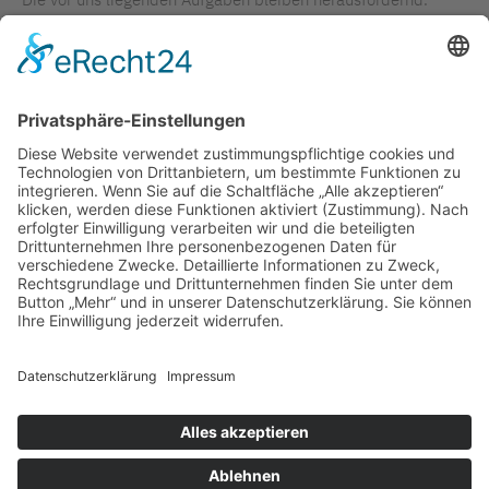
Umso wichtiger sind kraftspendende Momente der
Besinnung. Wir wünschen Ihnen eine stille Weihnachtszeit
und einen Start voller Mut und Zuversicht ins neue Jahr.
Freundliche Grüße
Ihr Marc Schreiner
TAGS IN DIESEM ARTIKEL
EDITORIAL
CORONA
PERSONAL / RECRUITING
LinkedIn
Impressum bkgev.de
Cookie-
|
|
|
Datenschutzbestimmungen bkgev.de
Einstellungen
pflege@bkgev.de
|