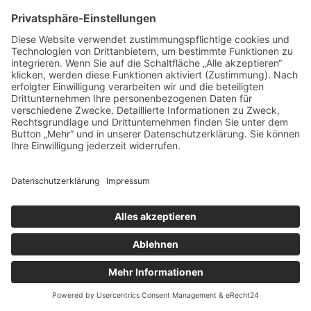
WERTSCHÄTZUNG
LinkedIn
Impressum bkgev.de
Cookie-
|
|
|
Datenschutzbestimmungen bkgev.de
Einstellungen
pflege@bkgev.de
|
Eine Website von
Ben Kuplien Markenstrategie & Design