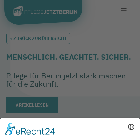
< ZURÜCK ZUR ÜBERSICHT
MENSCHLICH. GEACHTET. SICHER.
Pflege für Berlin jetzt stark machen
für die Zukunft.
ARTIKEL LESEN
TAGS IN DIESEM ARTIKEL
PRESSEMITTEILUNG
PFLEGE
PERSONAL / RECRUITING