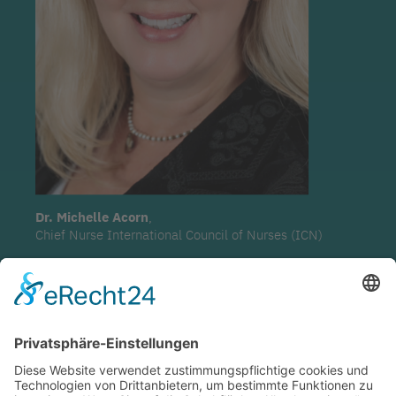
Dr. Michelle Acorn
,
Chief Nurse International Council of Nurses (ICN)
"Only a massive investment in nursing will enable the
goals of Universal Health Coverage to become a reality"