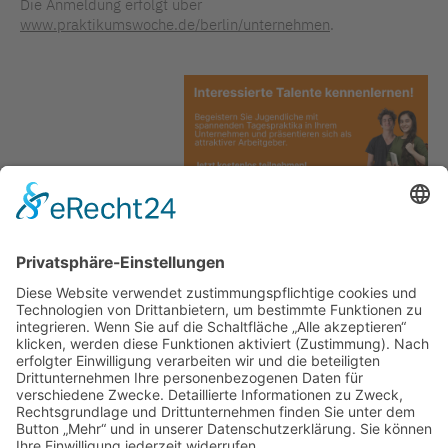
Die Anmeldung erfolgt über
www.praktikumswoche.de/berlin/unternehmen
.
PDF runterladen
TAGS IN DIESEM ARTIKEL
AUSBILDUNG
PRAKTIKUM