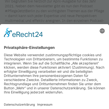
Wir begrüßen Sie herzlich zur April-Ausgabe für das Jahr
2021. Neben dem Newsletter gibt es nun den Podcast
#PflegeJetztBerlin zu den wichtigsten Themen aus der Pflege
– damit kann sich jeder Expertise und neue Perspektiven
multimedial und effektiv aneignen. In den einzelnen Podcast-
Folgen informieren die Gesprächspartner aus dem Bereich
Pflege fundiert zu einzelnen Themen. Der erste Podcast mit
Juliane Blume,
Vorsitzende des Landespflegerats Berlin-
Brandenburg, behandelt die Themen Ausbildung, Leiharbeit,
Wertschätzung und Belastung der Pflegekräfte. Wir wünschen
Ihnen viel Spaß und reichlich Erkenntnisse beim Hören!
TAGS IN DIESEM ARTIKEL
PODCAST
INTERVIEW
WERTSCHÄTZUNG
AUSBILDUNG