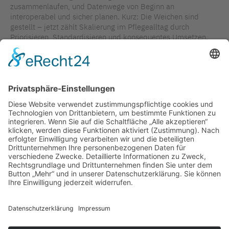
zusammenlaufen, und Datenwege von Beginn an
interoperabel und sicher planen. Kurz: Die Weichen sind
gestellt – jetzt zählt Skalierung im Pflegealltag durch
Priorisieren, Standardisieren und konsequentes Umsetzen.
Verfasser: Burak Boyaci — Referent IT, Statistik & eHealth,
Berliner Krankenhausgesellschaft
TAGS IN DIESEM ARTIKEL
DIGITALISIERUNG