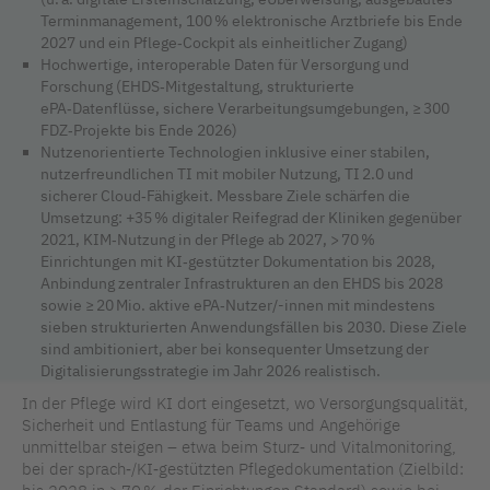
Terminmanagement, 100 % elektronische Arztbriefe bis Ende
2027 und ein Pflege‑Cockpit als einheitlicher Zugang)
Hochwertige, interoperable Daten für Versorgung und
Forschung (EHDS‑Mitgestaltung, strukturierte
ePA‑Datenflüsse, sichere Verarbeitungsumgebungen, ≥ 300
FDZ‑Projekte bis Ende 2026)
Nutzenorientierte Technologien inklusive einer stabilen,
nutzerfreundlichen TI mit mobiler Nutzung, TI 2.0 und
sicherer Cloud‑Fähigkeit. Messbare Ziele schärfen die
Umsetzung: +35 % digitaler Reifegrad der Kliniken gegenüber
2021, KIM‑Nutzung in der Pflege ab 2027, > 70 %
Einrichtungen mit KI‑gestützter Dokumentation bis 2028,
Anbindung zentraler Infrastrukturen an den EHDS bis 2028
sowie ≥ 20 Mio. aktive ePA‑Nutzer/-innen mit mindestens
sieben strukturierten Anwendungsfällen bis 2030. Diese Ziele
sind ambitioniert, aber bei konsequenter Umsetzung der
Digitalisierungsstrategie im Jahr 2026 realistisch.
In der Pflege wird KI dort eingesetzt, wo Versorgungsqualität,
Sicherheit und Entlastung für Teams und Angehörige
unmittelbar steigen – etwa beim Sturz‑ und Vitalmonitoring,
bei der sprach‑/KI‑gestützten Pflegedokumentation (Zielbild: