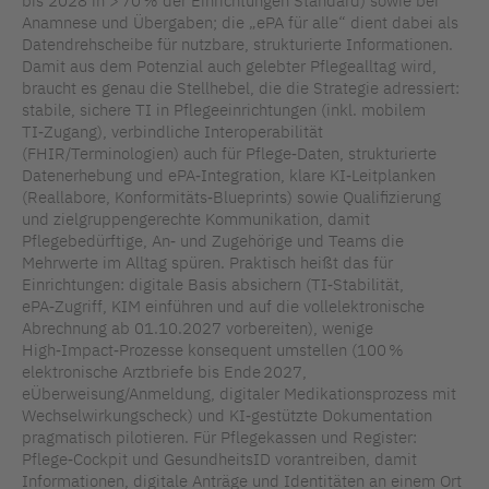
bis 2028 in > 70 % der Einrichtungen Standard) sowie bei
Anamnese und Übergaben; die „ePA für alle“ dient dabei als
Datendrehscheibe für nutzbare, strukturierte Informationen.
Damit aus dem Potenzial auch gelebter Pflegealltag wird,
braucht es genau die Stellhebel, die die Strategie adressiert:
stabile, sichere TI in Pflegeeinrichtungen (inkl. mobilem
TI‑Zugang), verbindliche Interoperabilität
(FHIR/Terminologien) auch für Pflege‑Daten, strukturierte
Datenerhebung und ePA‑Integration, klare KI‑Leitplanken
(Reallabore, Konformitäts‑Blueprints) sowie Qualifizierung
und zielgruppengerechte Kommunikation, damit
Pflegebedürftige, An‑ und Zugehörige und Teams die
Mehrwerte im Alltag spüren. Praktisch heißt das für
Einrichtungen: digitale Basis absichern (TI‑Stabilität,
ePA‑Zugriff, KIM einführen und auf die vollelektronische
Abrechnung ab 01.10.2027 vorbereiten), wenige
High‑Impact‑Prozesse konsequent umstellen (100 %
elektronische Arztbriefe bis Ende 2027,
eÜberweisung/Anmeldung, digitaler Medikationsprozess mit
Wechselwirkungscheck) und KI‑gestützte Dokumentation
pragmatisch pilotieren. Für Pflegekassen und Register:
Pflege‑Cockpit und GesundheitsID vorantreiben, damit
Informationen, digitale Anträge und Identitäten an einem Ort