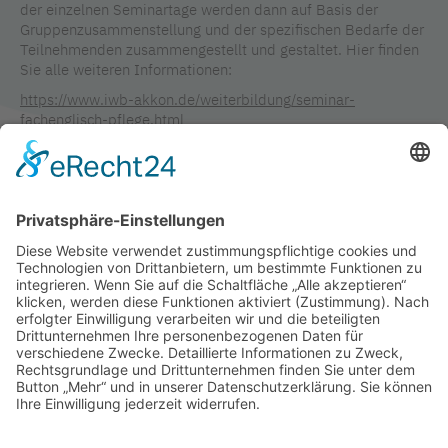
der einzelnen Seminartage werden dann auf Basis der
Gruppenzusammenstellung und der spezifischen Bedarfe der
Teilnehmenden zusammengestellt und gestaltet. Hier finden
Sie alle weiteren Informationen:
https://www.iwb-akkon.de/weiterbildung/seminar-
fachenglisch-pflege.html
Ansprechpartnerin:
Nouria Ali-Tani, Tel.: +49 30 809 2332-33, Mail:
nouria.alitani@akkon-hochschule.de
TAGS IN DIESEM ARTIKEL
PFLEGE
VERANSTALTUNG
WEITERBILDUNG