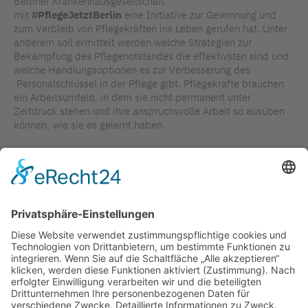
Berliner Krankenhausgesellschaft
mit
#PflegeJetztBerlin
eine Initiative zur Gewinnung und
zum Verbleib von Pflegekräften ins Leben gerufen hat. Unter
anderem soll ermittelt werden welche Strategien zur
Bekämpfung des Pflegenotstandes die effektivsten sind und
welche Handlungsoptionen es zur Verbesserung des
Personalschlüssel in der Pflege gibt. Pflegekräfte brauchen
ein Arbeitsumfeld, in dem sie nicht permanent unter
Zeitdruck stehen und ihre anspruchsvolle Arbeit so ausüben
können, wie sie es gelernt haben.
Staatssekretär Andreas Westerfellhaus,
Pflegebevollmächtigter der Bundesregierung
TAGS IN DIESEM ARTIKEL
INTERVIEW
PFLEGE
PERSONAL / RECRUITING
INVESTITIONEN