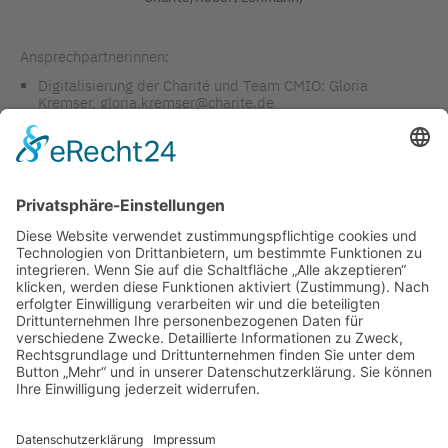
Ansprechpartnerinnen:
Digitalisierung der Charité und Team CMIO: Gloria
Kremser,
gloria.kremser@charite.de
AG Station der Zukunft, Anette Ströh,
anette.stroeh@charite.de
Artikel- und Bildrechte: Charité – Universitätsmedizin Berlin,
Charitéplatz 1, 10117 Berlin
TAGS IN DIESEM ARTIKEL
DIGITALISIERUNG