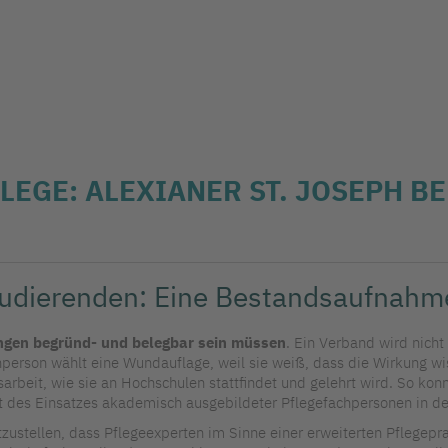
FLEGE: ALEXIANER ST. JOSEPH BE
studierenden: Eine Bestandsaufnahm
ungen begründ- und belegbar sein müssen
. Ein Verband wird nicht
hperson wählt eine Wundauflage, weil sie weiß, dass die Wirkung wi
arbeit, wie sie an Hochschulen stattfindet und gelehrt wird. So kon
 des Einsatzes akademisch ausgebildeter Pflegefachpersonen in der
stzustellen, dass Pflegeexperten im Sinne einer erweiterten Pflegep