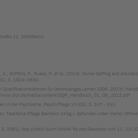
straße 11, 3088Berlin
, K., Griffiths, P., Busse, R. et al. (2014). Nurse staffing and educat
931), S. 1824–1830.
en Qualifikationsrahmen für lebenslanges Lernen (DQR, 2013): Han
ps://www.dqr.de/media/content/DQR_Handbuch_01_08_2013.pdf
en in der Psychiatrie. Psych Pflege 19 (05), S. 247 - 253.
den. Taskforce Pflege Bachelor (Hrsg.). Gefunden unter Vierter Offene
 S. 2581), das zuletzt durch Artikel 9a des Gesetzes vom 11. Juli 2