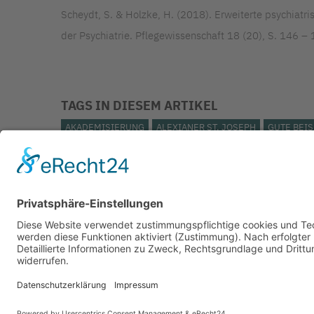
Scheydt, S. & Holzke, H. (2018). Erweiterte psychiatr
der Psychiatrie. Pflegewissenschaft 18 (20), S. 146 – 
TAGS IN DIESEM ARTIKEL
AKADEMISIERUNG
ALEXIANER ST. JOSEPH
GUTE BEIS