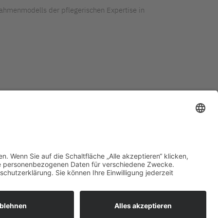
 Rahmenmodells der pflegerischen Expertise in
immungen bkgev.de
Cookie-Einstellungen
pflege@bkgev.de
|
|
Eine Website von
Ben Kuplien Markenstrategie & Design