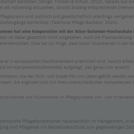
dschaft darstellen (Genge, Thissen & Schulz, 2013). Gerade aus di
t als notwendig anzusehen, obwohl bislang entsprechende Interven
flegepraxis wird politisch und gesellschaftlich allerdings weitgehe
udiengänge bemerkbar (Taskforce Pflege Bachelor, 2023).
ensee hat eine Kooperation mit der Alice-Salomon-Hochschule (
en ist dabei gesetzlich nicht vorgesehen. Auch die Praxisanleitung i
erendenzahlen. Dies hat zur Folge, dass kaum Studierende in der k
e er in europäischen Nachbarländern praktiziert wird, besitzt erhebl
 und ein Kompetenzstufenmodell aufgelegt, das genau hier ansetzt.
chrieben, wie der Skill- und Grade-Mix mit Leben gefüllt werden ka
sam. Sie ergänzen sich mit ihren unterschiedlichen Kompetenzen be
uszubildende und Studierende im Pflegeprozess von- und miteinander 
ademisierte Pflegefachpersonen hauptsächlich im Management, in d
orgung sind Pflegende mit Bachelorabschluss zum gegenwärtigen Zeit