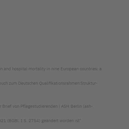
ion and hospital mortality in nine European countries: a
dbuch zum Deutschen Qualifikationsrahmen:Struktur-
r Brief von Pflegestudierenden | ASH Berlin (ash-
021 (BGBl. I S. 2754) geändert worden ist"