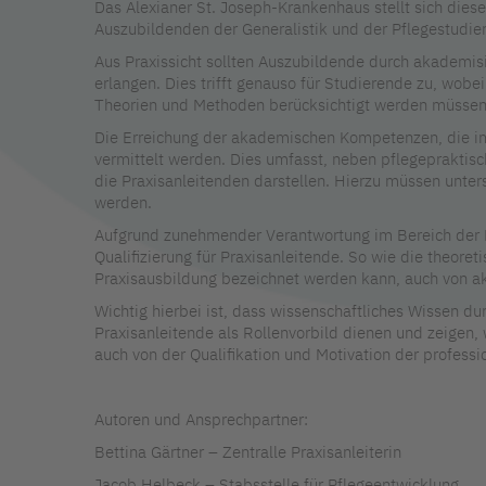
Das Alexianer St. Joseph-Krankenhaus stellt sich dies
Auszubildenden der Generalistik und der Pflegestudie
Aus Praxissicht sollten Auszubildende durch akademi
erlangen. Dies trifft genauso für Studierende zu, wobe
Theorien und Methoden berücksichtigt werden müssen
Die Erreichung der akademischen Kompetenzen, die im
vermittelt werden. Dies umfasst, neben pflegeprakti
die Praxisanleitenden darstellen. Hierzu müssen unte
werden.
Aufgrund zunehmender Verantwortung im Bereich der P
Qualifizierung für Praxisanleitende. So wie die theore
Praxisausbildung bezeichnet werden kann, auch von ak
Wichtig hierbei ist, dass wissenschaftliches Wissen d
Praxisanleitende als Rollenvorbild dienen und zeigen,
auch von der Qualifikation und Motivation der professi
Autoren und Ansprechpartner:
Bettina Gärtner – Zentralle Praxisanleiterin
Jacob Helbeck – Stabsstelle für Pflegeentwicklung