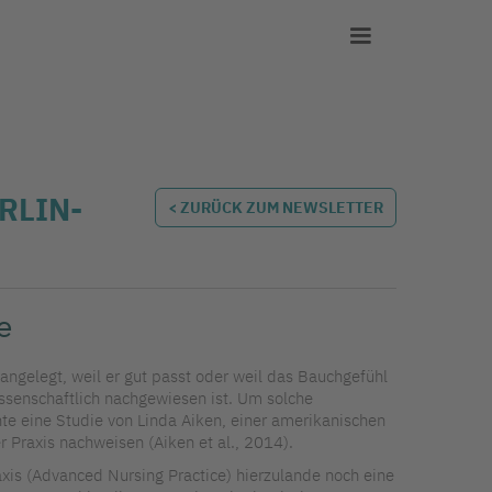
RLIN-
< ZURÜCK ZUM NEWSLETTER
e
 angelegt, weil er gut passt oder weil das Bauchgefühl
ssenschaftlich nachgewiesen ist. Um solche
nte eine Studie von Linda Aiken, einer amerikanischen
 Praxis nachweisen (Aiken et al., 2014).
raxis (Advanced Nursing Practice) hierzulande noch eine