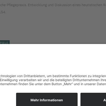
ische Pflegepraxis. Entwicklung und Diskussion eines heuristischen
154.
PIELE
LinkedIn
Impressum bkgev.de
Datenschutzbest
|
|