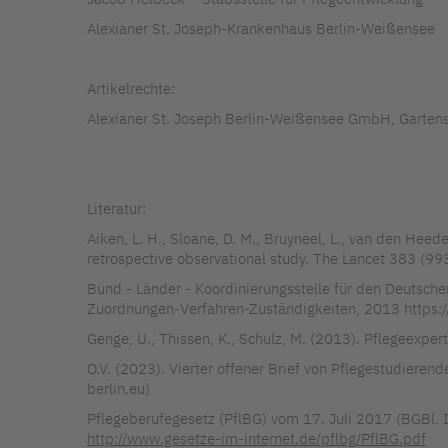
Alexianer St. Joseph-Krankenhaus Berlin-Weißensee
Artikelrechte:
Alexianer St. Joseph Berlin-Weißensee GmbH, Garten
Literatur:
Aiken, L. H., Sloane, D. M., Bruyneel, L., van den Heede
retrospective observational study. The Lancet 383 (9
Bund - Länder - Koordinierungsstelle für den Deutsch
Zuordnungen-Verfahren-Zuständigkeiten, 2013 htt
Genge, U., Thissen, K., Schulz, M. (2013). Pflegeexpert
O.V. (2023). Vierter offener Brief von Pflegestudieren
berlin.eu)
Pflegeberufegesetz (PflBG) vom 17. Juli 2017 (BGBl. I
http://www.gesetze-im-internet.de/pflbg/PflBG.pdf