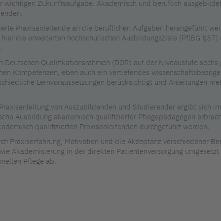
er wichtigen Zukunftsaufgabe. Akademisch und beruflich ausgebildet
renden.
sierte Praxisanleitende an die beruflichen Aufgaben herangeführt 
i hier die erweiterten hochschulischen Ausbildungsziele (PflBG §37)
.
 Deutschen Qualifikationsrahmen (DQR) auf der Niveaustufe sechs 
schen Kompetenzen, eben auch ein vertiefendes wissenschaftsbezoge
rschiedliche Lernvoraussetzungen berücksichtigt und Anleitungen me
raxisanleitung von Auszubildenden und Studierender ergibt sich 
tische Ausbildung akademisch qualifizierter Pflegepädagogen erbrach
ademisch qualifizierten Praxisanleitenden durchgeführt werden.
urch Praxiserfahrung, Motivation und die Akzeptanz verschiedener B
 wie Akademisierung in der direkten Patientenversorgung umgesetzt 
onellen Pflege ab.