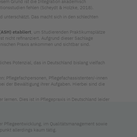
esem Grund ist die Integration akademisch
tionsstudien fehlen (Scheydt & Holzke, 2018).
nd unterschätzt. Das macht sich in den schlechten
ASH) etabliert
, um Studierenden Praktikumsplätze
st nicht refinanziert. Aufgrund dieser Sachlage
linischen Praxis ankommen und sichtbar sind.
iches Potenzial, das in Deutschland bislang vielfach
nn: Pflegefachpersonen, Pflegefachassistenten/-innen
i der Bewältigung ihrer Aufgaben. Hierbei sind die
lernen. Dies ist in Pflegepraxis in Deutschland leider
er Pflegeentwicklung, im Qualitätsmanagement sowie
punkt allerdings kaum tätig.