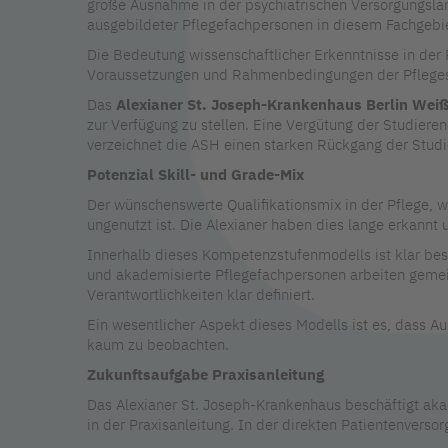
große Ausnahme in der psychiatrischen Versorgungslan
ausgebildeter Pflegefachpersonen in diesem Fachgebie
Die Bedeutung wissenschaftlicher Erkenntnisse in der P
Voraussetzungen und Rahmenbedingungen der Pflegest
Das
Alexianer St. Joseph-Krankenhaus Berlin Weiß
zur Verfügung zu stellen. Eine Vergütung der Studierend
verzeichnet die ASH einen starken Rückgang der Studi
Potenzial Skill- und Grade-Mix
Der wünschenswerte Qualifikationsmix in der Pflege, wi
ungenutzt ist. Die Alexianer haben dies lange erkannt
Innerhalb dieses Kompetenzstufenmodells ist klar bes
und akademisierte Pflegefachpersonen arbeiten gemein
Verantwortlichkeiten klar definiert.
Ein wesentlicher Aspekt dieses Modells ist es, dass A
kaum zu beobachten.
Zukunftsaufgabe Praxisanleitung
Das Alexianer St. Joseph-Krankenhaus beschäftigt ak
in der Praxisanleitung. In der direkten Patientenvers