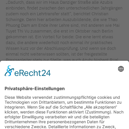
„Dadurch, dass wir im Haus Danziger Straße alle Azubis
einbinden, findet zwischen den unterschiedlichen Jahrgängen
zudem noch ein Lehrtransfer statt“, berichtet Christian
Schwinge. Denn hier arbeiten Auszubildende, die wie Thao
Phuong Dam am Ende ihrer Lehre sind, mit anderen wie Mai
Tuyet Thi Vu zusammen, die erst im Oktober nach Berlin
gekommen ist. Ein Vorteil für beide: Die eine lernt etwas
dazu, die andere wiederholt noch einmal ihr praktisches
Wissen kurz vor der Abschlussprüfung. Und wenn sie doch
einmal nicht weiterwissen sollten, ist der freigestellte
Praxisanleiter stets zur Stelle, was auch Azubi Nishant Rijal
bestätigen kann: „Christian ist immer für uns da!“
Bildrechte: Vivantes Hauptstadtpflege
TAGS IN DIESEM ARTIKEL
AUSBILDUNG
GUTE BEISPIELE
AUSLÄNDISCHE KRÄFTE
VIVANTES
FACHKRÄFTESICHERUNG