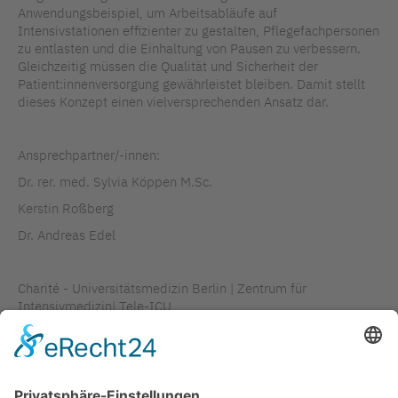
Anwendungsbeispiel, um Arbeitsabläufe auf
Intensivstationen effizienter zu gestalten, Pflegefachpersonen
zu entlasten und die Einhaltung von Pausen zu verbessern.
Gleichzeitig müssen die Qualität und Sicherheit der
Patient:innenversorgung gewährleistet bleiben. Damit stellt
dieses Konzept einen vielversprechenden Ansatz dar.
Ansprechpartner/-innen:
Dr. rer. med. Sylvia Köppen M.Sc.
Kerstin Roßberg
Dr. Andreas Edel
Charité - Universitätsmedizin Berlin | Zentrum für
Intensivmedizin| Tele-ICU
Artikel- und Bildrechte: Charité – Universitätsmedizin Berlin,
Charitéplatz 1, 10117 Berlin,
www.charite.de