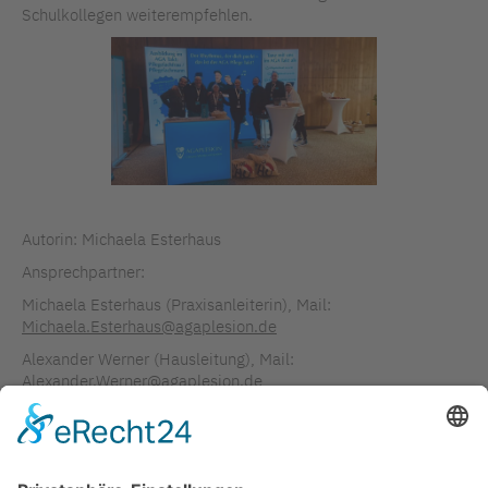
Schulkollegen weiterempfehlen.
Autorin: Michaela Esterhaus
Ansprechpartner:
Michaela Esterhaus (Praxisanleiterin), Mail:
Michaela.Esterhaus@agaplesion.de
Alexander Werner (Hausleitung), Mail:
Alexander.Werner@agaplesion.de
T (030) 37 03 –110
Bild- und Artikelrechte: Agaplesion Bethanien Diakonie
gGmbH.