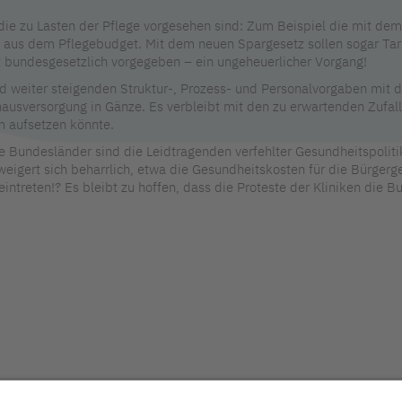
die zu Lasten der Pflege vorgesehen sind: Zum Beispiel die mit d
 aus dem Pflegebudget. Mit dem neuen Spargesetz sollen sogar Tarif
it bundesgesetzlich vorgegeben – ein ungeheuerlicher Vorgang!
d weiter steigenden Struktur-, Prozess- und Personalvorgaben mit d
ausversorgung in Gänze. Es verbleibt mit den zu erwartenden Zufal
 aufsetzen könnte.
Bundesländer sind die Leidtragenden verfehlter Gesundheitspolitik 
weigert sich beharrlich, etwa die Gesundheitskosten für die Bürger
eintreten!? Es bleibt zu hoffen, dass die Proteste der Kliniken die