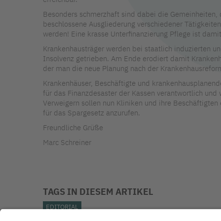
Besonders schmerzhaft sind dabei die Gemeinheiten, 
beschlossene Ausgliederung verschiedener Tätigkeiten
werden! Eine krasse Unterfinanzierung Pflege ist dam
Krankenhausträger werden bei staatlich induzierten un
Insolvenz getrieben. Am Ende erodiert damit Krankenh
der man die neue Planung nach der Krankenhausreform
Krankenhäuser, Beschäftigte und krankenhausplanende 
für das Finanzdesaster der Kassen verantwortlich und 
Verweigern sollen nun Kliniken und ihre Beschäftigten 
für das Spargesetz anzurufen.
Freundliche Grüße
Marc Schreiner
TAGS IN DIESEM ARTIKEL
EDITORIAL