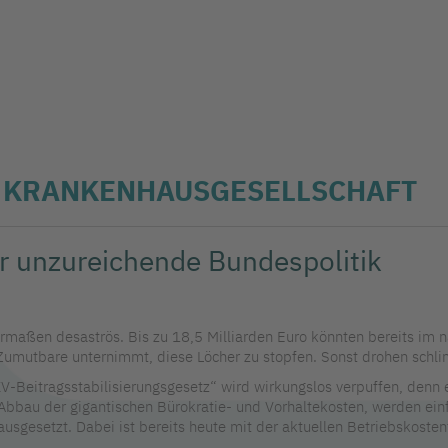
R KRANKENHAUSGESELLSCHAFT
ür unzureichende Bundespolitik
rmaßen desaströs. Bis zu 18,5 Milliarden Euro könnten bereits im n
es Zumutbare unternimmt, diese Löcher zu stopfen. Sonst drohen sch
-Beitragsstabilisierungsgesetz“ wird wirkungslos verpuffen, denn es
Abbau der gigantischen Bürokratie- und Vorhaltekosten, werden einf
usgesetzt. Dabei ist bereits heute mit der aktuellen Betriebskoste