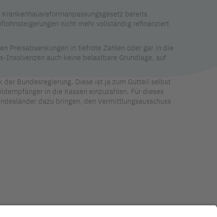
em Krankenhausreformanpassungsgesetz bereits
lohnsteigerungen nicht mehr vollständig refinanziert
en Preisabsenkungen in tiefrote Zahlen oder gar in die
ls-Insolvenzen auch keine belastbare Grundlage, auf
der Bundesregierung. Diese ist ja zum Gutteil selbst
geldempfänger in die Kassen einzuzahlen. Für dieses
 Bundesländer dazu bringen, den Vermittlungsausschuss